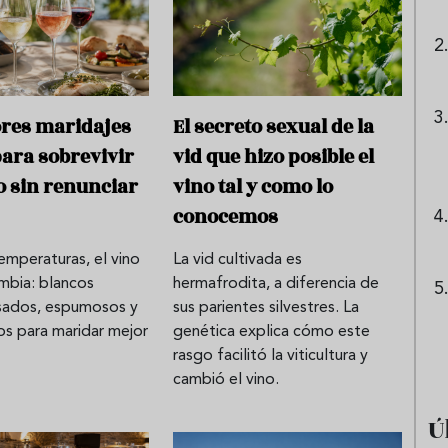
ores maridajes
El secreto sexual de la
para sobrevivir
vid que hizo posible el
o sin renunciar
vino tal y como lo
conocemos
emperaturas, el vino
La vid cultivada es
mbia: blancos
hermafrodita, a diferencia de
osados, espumosos y
sus parientes silvestres. La
ros para maridar mejor
genética explica cómo este
rasgo facilitó la viticultura y
cambió el vino.
Ú