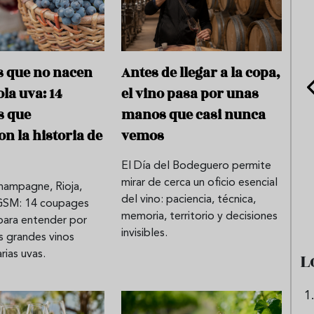
s que no nacen
Antes de llegar a la copa,
la uva: 14
el vino pasa por unas
s que
manos que casi nunca
n la historia de
vemos
El Día del Bodeguero permite
e sandía: el plato
Cinco cremas frías de verdura
mirar de cerca un oficio esencial
hampagne, Rioja,
 repetir todo el
que querrás repetir todo agost
del vino: paciencia, técnica,
GSM: 14 coupages
memoria, territorio y decisiones
para entender por
invisibles.
s grandes vinos
L
rias uvas.