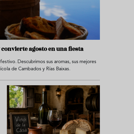
r
t
r
o
t
u
r
i
s
m
y convierte agosto en una fiesta
o
festivo. Descubrimos sus aromas, sus mejores
R
e
inícola de Cambados y Rías Baixas.
c
e
t
a
s
S
a
l
u
d