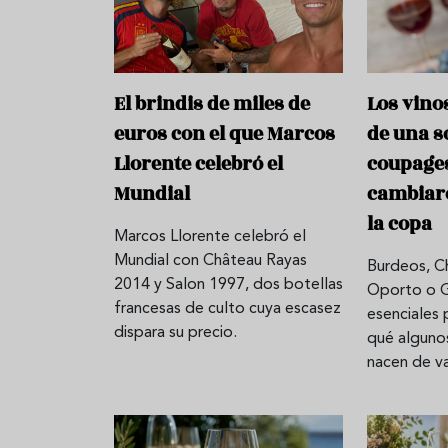
El brindis de miles de
Los vino
euros con el que Marcos
de una so
Llorente celebró el
coupage
Mundial
cambiaro
la copa
Marcos Llorente celebró el
Aceitunas: el aperitivo estrella
Sopa fría d
Mundial con Château Rayas
Burdeos, C
del verano
que querrás
2014 y Salon 1997, dos botellas
Oporto o 
verano
francesas de culto cuya escasez
esenciales 
dispara su precio.
qué alguno
nacen de va