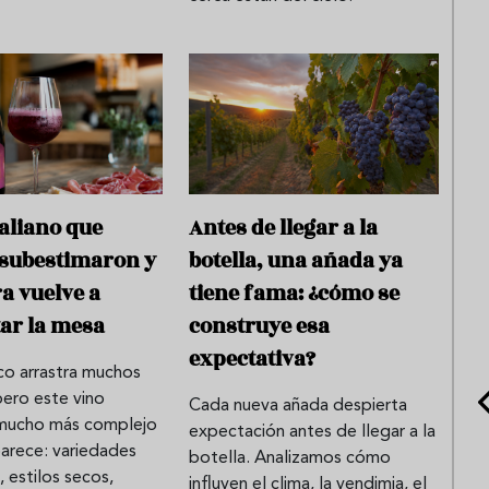
taliano que
Antes de llegar a la
subestimaron y
botella, una añada ya
a vuelve a
tiene fama: ¿cómo se
ar la mesa
construye esa
expectativa?
co arrastra muchos
 pero este vino
Cada nueva añada despierta
s mucho más complejo
expectación antes de llegar a la
parece: variedades
botella. Analizamos cómo
 estilos secos,
influyen el clima, la vendimia, el