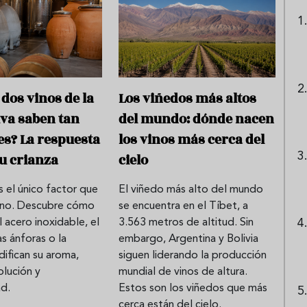
 dos vinos de la
Los viñedos más altos
va saben tan
del mundo: dónde nacen
es? La respuesta
los vinos más cerca del
su crianza
cielo
s el único factor que
El viñedo más alto del mundo
vino. Descubre cómo
se encuentra en el Tíbet, a
el acero inoxidable, el
3.563 metros de altitud. Sin
s ánforas o la
embargo, Argentina y Bolivia
ifican su aroma,
siguen liderando la producción
olución y
mundial de vinos de altura.
ad.
Estos son los viñedos que más
cerca están del cielo.