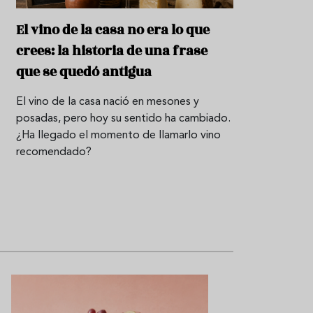
P
El vino de la casa no era lo que
r
crees: la historia de una frase
o
d
que se quedó antigua
u
c
t
El vino de la casa nació en mesones y
o
posadas, pero hoy su sentido ha cambiado.
¿Ha llegado el momento de llamarlo vino
T
recomendado?
r
a
d
i
c
i
o
n
e
s
R