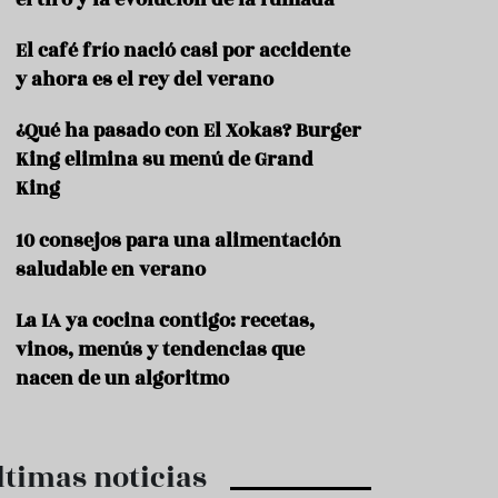
c
t
El café frío nació casi por accidente
e
l
y ahora es el rey del verano
e
r
¿Qué ha pasado con El Xokas? Burger
í
King elimina su menú de Grand
a
King
10 consejos para una alimentación
saludable en verano
La IA ya cocina contigo: recetas,
vinos, menús y tendencias que
nacen de un algoritmo
ltimas noticias