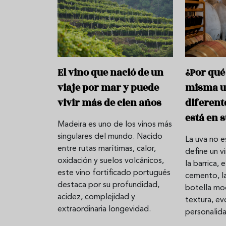
El vino que nació de un
¿Por qué
viaje por mar y puede
misma u
vivir más de cien años
diferent
está en 
Madeira es uno de los vinos más
singulares del mundo. Nacido
La uva no e
entre rutas marítimas, calor,
define un 
oxidación y suelos volcánicos,
la barrica, 
este vino fortificado portugués
cemento, la
destaca por su profundidad,
botella mod
acidez, complejidad y
textura, ev
extraordinaria longevidad.
personalid