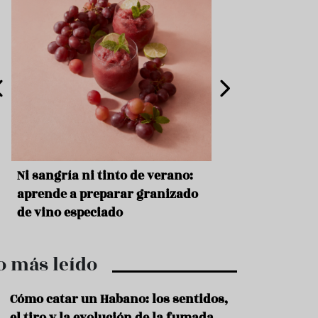
e
s
t
a
u
r
a
n
t
e
s
F
s
Ni sangría ni tinto de verano:
Aceitunas: el ape
o
r
o
aprende a preparar granizado
del verano
m
de vino especiado
a
c
i
ó
o más leído
n
Cómo catar un Habano: los sentidos,
C
o
el tiro y la evolución de la fumada