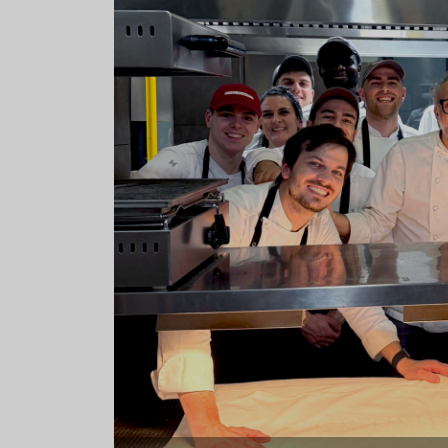
Aceitunas: el aperitivo estrella
Sopa fría d
del verano
que querrás
verano