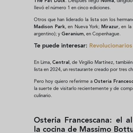
The Fat Duck
. Después llegó
Noma
, dirigi
llevó el número 1 en cinco ediciones.
Otros que han liderado la lista son los herma
Madison Park
, en Nueva York;
Mirazur
, en l
argentino); y
Geranium
, en Copenhague.
Te puede interesar:
Revolucionarios
En Lima,
Central
, de Virgilio Martínez, tambié
lista en 2024, un restaurante creado por tres ch
Pero hoy quiero referirme a
Osteria Frances
la suerte de visitarlo recientemente y de compr
culinario.
Osteria Francescana: el a
la cocina de Massimo Bott