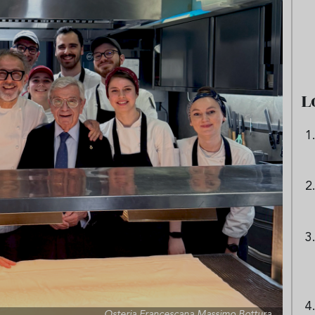
e sandía: el plato
Cinco cremas frías de verdura
 repetir todo el
que querrás repetir todo agost
L
Osteria Francescana Massimo Bottura