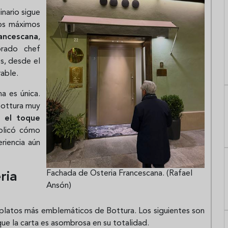
inario sigue
os máximos
ancescana
,
brado chef
es, desde el
rable.
a es única.
Bottura muy
 el toque
plicó cómo
eriencia aún
Fachada de Osteria Francescana. (Rafael
ria
Ansón)
 platos más emblemáticos de Bottura. Los siguientes son
ue la carta es asombrosa en su totalidad.