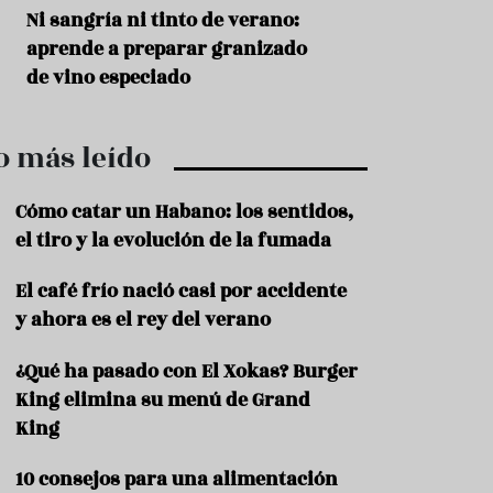
r
t
s
Ni sangría ni tinto de verano:
Aceitunas: el ape
r
o
aprende a preparar granizado
del verano
o
t
de vino especiado
u
r
i
o más leído
s
m
o
Cómo catar un Habano: los sentidos,
R
el tiro y la evolución de la fumada
e
c
El café frío nació casi por accidente
e
y ahora es el rey del verano
t
a
s
¿Qué ha pasado con El Xokas? Burger
King elimina su menú de Grand
S
a
King
l
u
10 consejos para una alimentación
d