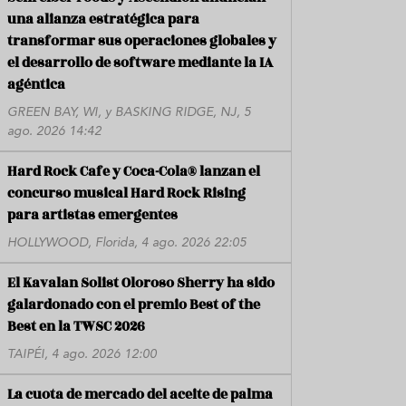
una alianza estratégica para
transformar sus operaciones globales y
el desarrollo de software mediante la IA
agéntica
GREEN BAY, WI, y BASKING RIDGE, NJ, 5
ago. 2026 14:42
Hard Rock Cafe y Coca-Cola® lanzan el
concurso musical Hard Rock Rising
para artistas emergentes
HOLLYWOOD, Florida, 4 ago. 2026 22:05
El Kavalan Solist Oloroso Sherry ha sido
galardonado con el premio Best of the
Best en la TWSC 2026
TAIPÉI, 4 ago. 2026 12:00
La cuota de mercado del aceite de palma