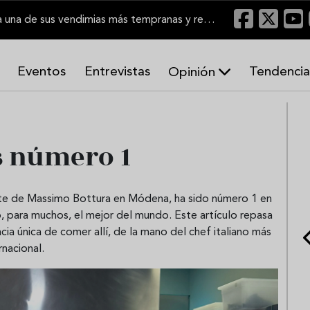
El Marco de Jerez inicia una de sus vendimias más tempranas y recupera producción
Eventos
Entrevistas
Tendencia
Opinión
A
r
m
o
s número 1
n
í
a
s
nte de Massimo Bottura en Módena, ha sido número 1 en
, para muchos, el mejor del mundo. Este artículo repasa
ncia única de comer allí, de la mano del chef italiano más
rnacional.