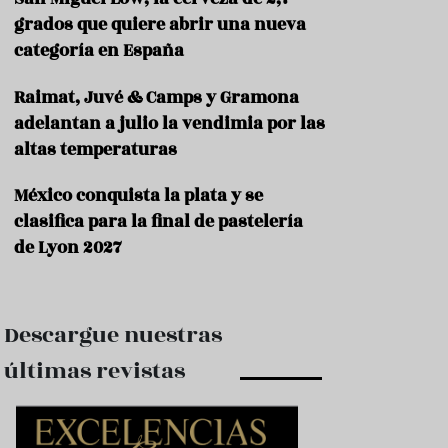
e
s
grados que quiere abrir una nueva
t
categoría en España
a
u
Raimat, Juvé & Camps y Gramona
r
a
adelantan a julio la vendimia por las
n
altas temperaturas
t
e
s
México conquista la plata y se
clasifica para la final de pastelería
F
de Lyon 2027
o
r
m
a
c
Descargue nuestras
i
ó
últimas revistas
n
C
o