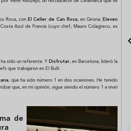
do por René Redzepi, un restaurante de Dinamarca que se
nos Roca, con
El
Celler de Can Roca
, en Girona;
Eleven
a Costa Azul de Francia (cuyo chef, Mauro Colagreco, es
n ha sido un referente. Y
Disfrutar
, en Barcelona, lideró la
efs que trabajaron en El Bulli.
cana
, que ha sido número 1 en dos ocasiones. He tenido
obar que, en mi opinión, sigue siendo el número 1 a nivel
lma de
ura