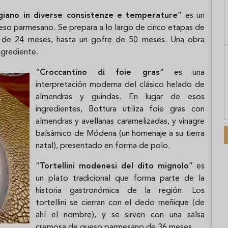
giano in diverse consistenze e temperature
” es un
eso parmesano. Se prepara a lo largo de cinco etapas de
 de 24 meses, hasta un gofre de 50 meses. Una obra
ngrediente.
“
Croccantino di foie gras
” es una
interpretación moderna del clásico helado de
almendras y guindas. En lugar de esos
ingredientes, Bottura utiliza foie gras con
almendras y avellanas caramelizadas, y vinagre
balsámico de Módena (un homenaje a su tierra
natal), presentado en forma de polo.
“
Tortellini modenesi del dito mignolo
” es
un plato tradicional que forma parte de la
historia gastronómica de la región. Los
tortellini se cierran con el dedo meñique (de
ahí el nombre), y se sirven con una salsa
cremosa de queso parmesano de 36 meses.