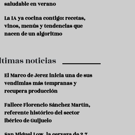
saludable en verano
P
r
La IA ya cocina contigo: recetas,
o
vinos, menús y tendencias que
d
u
nacen de un algoritmo
c
t
o
ltimas noticias
T
r
a
El Marco de Jerez inicia una de sus
d
vendimias más tempranas y
i
c
recupera producción
i
o
Fallece Florencio Sánchez Martín,
n
referente histórico del sector
e
s
ibérico de Guijuelo
R
San Miguel Low, la cerveza de 2,7