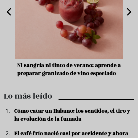
nde a
Aceitunas: el aperitivo estrella del
Sopa
ado
verano
quer
Lo más leído
Cómo catar un Habano: los sentidos, el tiro y
la evolución de la fumada
El café frío nació casi por accidente y ahora