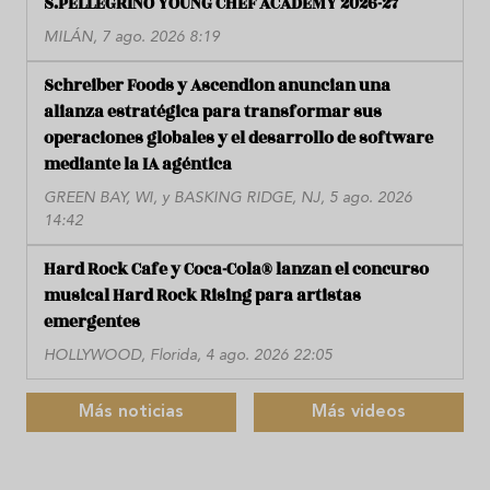
S.PELLEGRINO YOUNG CHEF ACADEMY 2026-27
MILÁN, 7 ago. 2026 8:19
Schreiber Foods y Ascendion anuncian una
alianza estratégica para transformar sus
operaciones globales y el desarrollo de software
mediante la IA agéntica
GREEN BAY, WI, y BASKING RIDGE, NJ, 5 ago. 2026
14:42
Hard Rock Cafe y Coca-Cola® lanzan el concurso
musical Hard Rock Rising para artistas
emergentes
HOLLYWOOD, Florida, 4 ago. 2026 22:05
Más noticias
Más videos