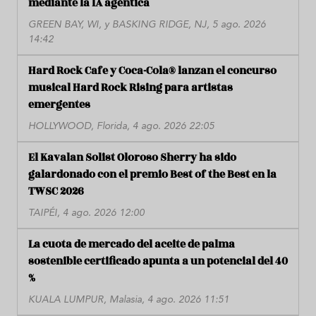
mediante la IA agéntica
GREEN BAY, WI, y BASKING RIDGE, NJ, 5 ago. 2026
14:42
Hard Rock Cafe y Coca-Cola® lanzan el concurso
musical Hard Rock Rising para artistas
emergentes
HOLLYWOOD, Florida, 4 ago. 2026 22:05
El Kavalan Solist Oloroso Sherry ha sido
galardonado con el premio Best of the Best en la
TWSC 2026
TAIPÉI, 4 ago. 2026 12:00
La cuota de mercado del aceite de palma
sostenible certificado apunta a un potencial del 40
%
KUALA LUMPUR, Malasia, 4 ago. 2026 11:51