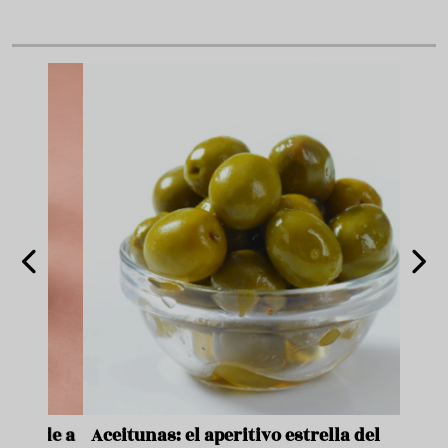
nde a
Aceitunas: el aperitivo estrella del
Sopa