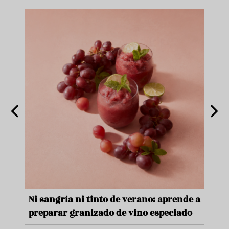
e
Ni sangría ni tinto de verano: aprende a
Acei
preparar granizado de vino especiado
vera