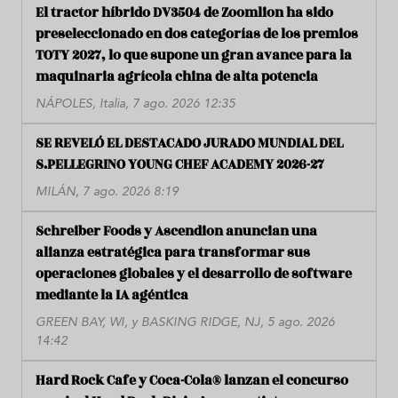
El tractor híbrido DV3504 de Zoomlion ha sido
preseleccionado en dos categorías de los premios
TOTY 2027, lo que supone un gran avance para la
maquinaria agrícola china de alta potencia
NÁPOLES, Italia, 7 ago. 2026 12:35
SE REVELÓ EL DESTACADO JURADO MUNDIAL DEL
S.PELLEGRINO YOUNG CHEF ACADEMY 2026-27
MILÁN, 7 ago. 2026 8:19
Schreiber Foods y Ascendion anuncian una
alianza estratégica para transformar sus
operaciones globales y el desarrollo de software
mediante la IA agéntica
GREEN BAY, WI, y BASKING RIDGE, NJ, 5 ago. 2026
14:42
Hard Rock Cafe y Coca-Cola® lanzan el concurso