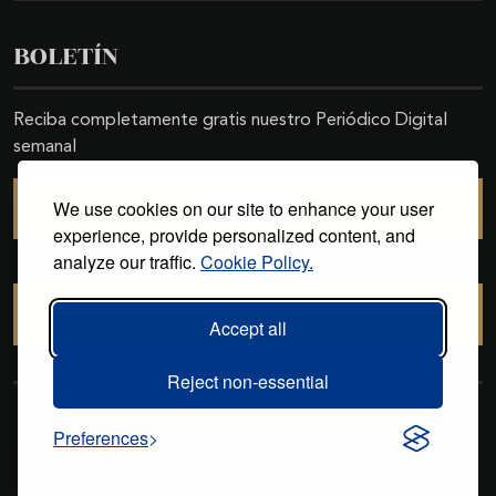
BOLETÍN
Reciba completamente gratis nuestro Periódico Digital
semanal
We use cookies on our site to enhance your user
SUSCRIBIRSE
experience, provide personalized content, and
analyze our traffic.
Cookie Policy.
CANCELAR SUSCRIPCIÓN
Accept all
Reject non-essential
Copyright © 2011-2026. Excelencias Gourmet. Todos los derechos
Preferences
reservados. Desarrollado por
Grupo Excelencias
.