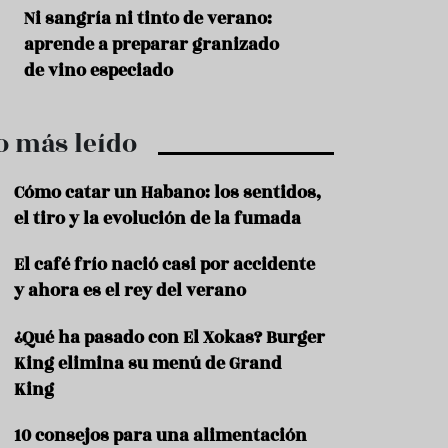
r
t
s
Ni sangría ni tinto de verano:
Aceitunas: el ape
r
o
aprende a preparar granizado
del verano
o
t
de vino especiado
u
r
i
o más leído
s
m
o
Cómo catar un Habano: los sentidos,
R
el tiro y la evolución de la fumada
e
c
El café frío nació casi por accidente
e
y ahora es el rey del verano
t
a
s
¿Qué ha pasado con El Xokas? Burger
King elimina su menú de Grand
S
a
King
l
u
10 consejos para una alimentación
d