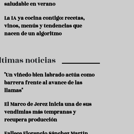
saludable en verano
P
r
La IA ya cocina contigo: recetas,
o
vinos, menús y tendencias que
d
u
nacen de un algoritmo
c
t
o
ltimas noticias
T
r
a
"Un viñedo bien labrado actúa como
d
barrera frente al avance de las
i
c
llamas"
i
o
El Marco de Jerez inicia una de sus
n
vendimias más tempranas y
e
s
recupera producción
R
Fallece Florencio Sánchez Martín,