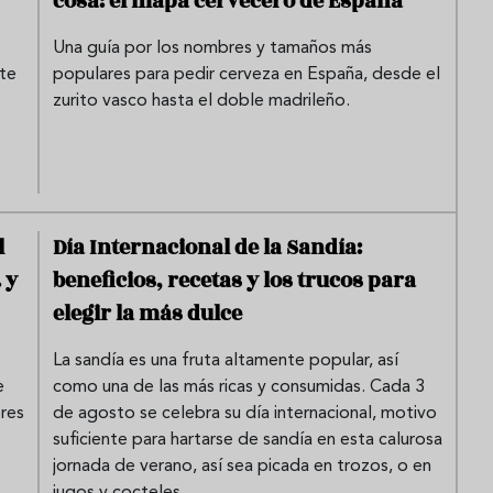
cosa: el mapa cervecero de España
Una guía por los nombres y tamaños más
ste
populares para pedir cerveza en España, desde el
zurito vasco hasta el doble madrileño.
l
Día Internacional de la Sandía:
 y
beneficios, recetas y los trucos para
elegir la más dulce
La sandía es una fruta altamente popular, así
e
como una de las más ricas y consumidas. Cada 3
bres
de agosto se celebra su día internacional, motivo
suficiente para hartarse de sandía en esta calurosa
jornada de verano, así sea picada en trozos, o en
jugos y cocteles.