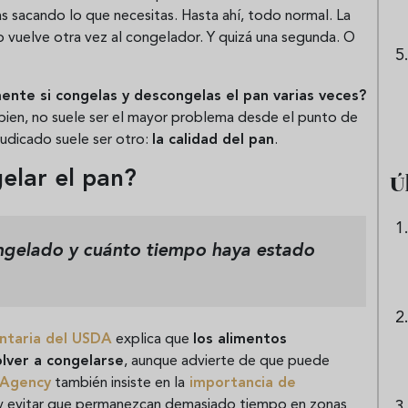
s sacando lo que necesitas. Hasta ahí, todo normal. La
vuelve otra vez al congelador. Y quizá una segunda. O
nte si congelas y descongelas el pan varias veces?
 bien, no suele ser el mayor problema desde el punto de
judicado suele ser otro:
la calidad del pan
.
Ú
gelar el pan?
gelado y cuánto tiempo haya estado
entaria del USDA
explica que
los alimentos
lver a congelarse
, aunque advierte de que puede
 Agency
también insiste en la
importancia de
 evitar que permanezcan demasiado tiempo en zonas