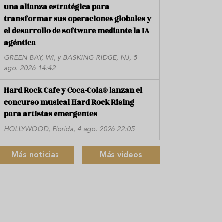
una alianza estratégica para
transformar sus operaciones globales y
el desarrollo de software mediante la IA
agéntica
GREEN BAY, WI, y BASKING RIDGE, NJ, 5
ago. 2026 14:42
Hard Rock Cafe y Coca-Cola® lanzan el
concurso musical Hard Rock Rising
para artistas emergentes
HOLLYWOOD, Florida, 4 ago. 2026 22:05
Más noticias
Más videos