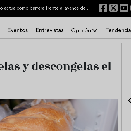
"Un viñedo bien labrado actúa como barrera frente al avance de las llamas"
Eventos
Entrevistas
Tendencia
Opinión
A
r
m
o
elas y descongelas el
n
í
a
s