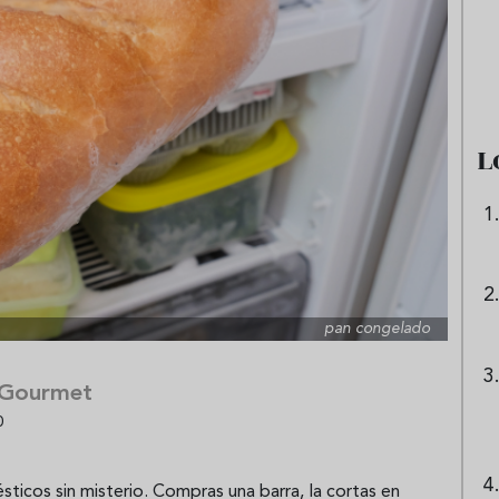
e sandía: el plato
Cinco cremas frías de verdura
 repetir todo el
que querrás repetir todo agost
L
pan congelado
 Gourmet
0
icos sin misterio. Compras una barra, la cortas en