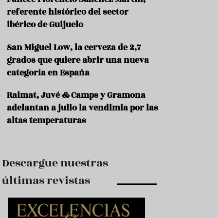
e
s
referente histórico del sector
t
ibérico de Guijuelo
a
u
San Miguel Low, la cerveza de 2,7
r
a
grados que quiere abrir una nueva
n
categoría en España
t
e
s
Raimat, Juvé & Camps y Gramona
adelantan a julio la vendimia por las
F
altas temperaturas
o
r
m
a
c
Descargue nuestras
i
ó
últimas revistas
n
C
o