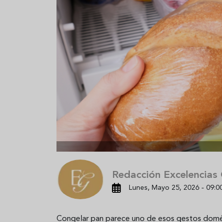
Aceitunas: el aperitivo estrella
Sopa fría d
del verano
que querrás
verano
Redacción Excelencias
Lunes, Mayo 25, 2026 - 09:0
Congelar pan parece uno de esos gestos domést