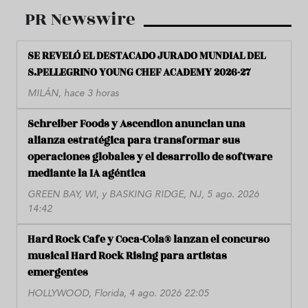
PR Newswire
SE REVELÓ EL DESTACADO JURADO MUNDIAL DEL
S.PELLEGRINO YOUNG CHEF ACADEMY 2026-27
MILÁN, hace 3 horas
Schreiber Foods y Ascendion anuncian una
alianza estratégica para transformar sus
operaciones globales y el desarrollo de software
mediante la IA agéntica
GREEN BAY, WI, y BASKING RIDGE, NJ, 5 ago. 2026
14:42
Hard Rock Cafe y Coca-Cola® lanzan el concurso
musical Hard Rock Rising para artistas
emergentes
HOLLYWOOD, Florida, 4 ago. 2026 22:05