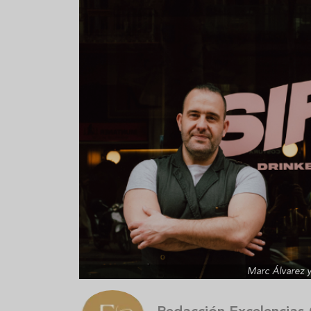
Aceitunas: el aperitivo estrella
Sopa fría d
del verano
que querrás
verano
Marc Álvarez 