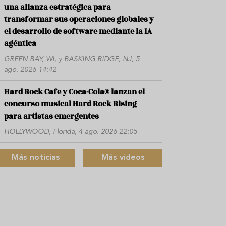
una alianza estratégica para
transformar sus operaciones globales y
el desarrollo de software mediante la IA
agéntica
GREEN BAY, WI, y BASKING RIDGE, NJ, 5
ago. 2026 14:42
Hard Rock Cafe y Coca-Cola® lanzan el
concurso musical Hard Rock Rising
para artistas emergentes
HOLLYWOOD, Florida, 4 ago. 2026 22:05
Más noticias
Más videos