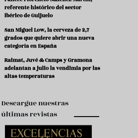
e
s
referente histórico del sector
t
ibérico de Guijuelo
a
u
San Miguel Low, la cerveza de 2,7
r
a
grados que quiere abrir una nueva
n
categoría en España
t
e
s
Raimat, Juvé & Camps y Gramona
adelantan a julio la vendimia por las
F
altas temperaturas
o
r
m
a
c
Descargue nuestras
i
ó
últimas revistas
n
C
o