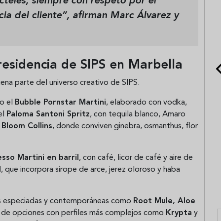
cteles, siempre con respeto por el
cia del cliente”, afirman Marc Álvarez y
esidencia de SIPS en Marbella
ena parte del universo creativo de SIPS.
mo el
Bubble Pornstar Martini
, elaborado con vodka,
el
Paloma Santoni Spritz
, con tequila blanco, Amaro
l
Bloom Collins
, donde conviven ginebra, osmanthus, flor
sso Martini en barril
, con café, licor de café y aire de
d
, que incorpora sirope de arce, jerez oloroso y haba
ás especiadas y contemporáneas como
Root Mule, Aloe
 de opciones con perfiles más complejos como
Krypta
y