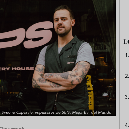
e sandía: el plato
Cinco cremas frías de verdura
 repetir todo el
que querrás repetir todo agost
L
y Simone Caporale, impulsores de SIPS, Mejor Bar del Mundo