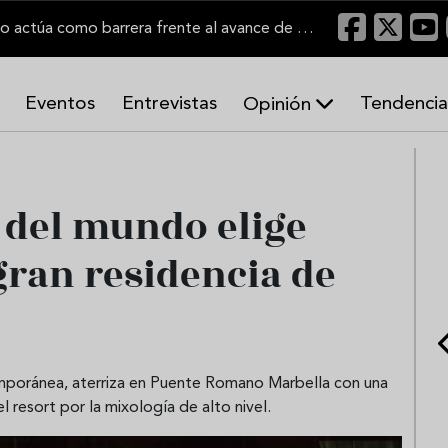
"Un viñedo bien labrado actúa como barrera frente al avance de las llamas"
Eventos
Entrevistas
Tendencia
Opinión
A
r
m
o
r del mundo elige
n
í
gran residencia de
a
s
emporánea, aterriza en Puente Romano Marbella con una
 resort por la mixología de alto nivel.