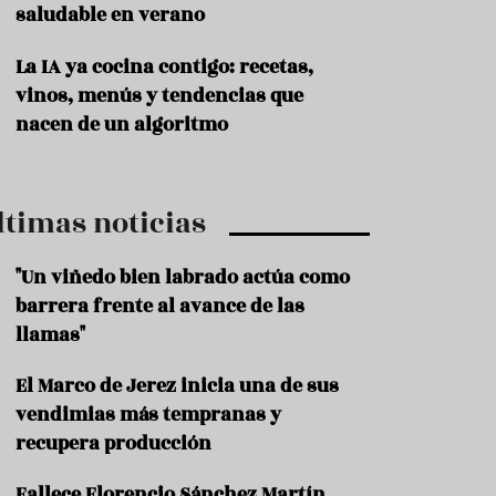
saludable en verano
P
r
La IA ya cocina contigo: recetas,
o
vinos, menús y tendencias que
d
u
nacen de un algoritmo
c
t
o
ltimas noticias
T
r
a
"Un viñedo bien labrado actúa como
d
barrera frente al avance de las
i
c
llamas"
i
o
El Marco de Jerez inicia una de sus
n
vendimias más tempranas y
e
s
recupera producción
R
Fallece Florencio Sánchez Martín,