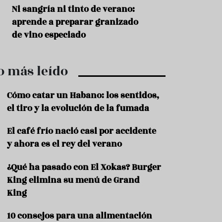
r
t
s
Ni sangría ni tinto de verano:
Aceitunas: el ape
r
o
aprende a preparar granizado
del verano
o
t
de vino especiado
u
r
i
o más leído
s
m
o
Cómo catar un Habano: los sentidos,
R
el tiro y la evolución de la fumada
e
c
El café frío nació casi por accidente
e
y ahora es el rey del verano
t
a
s
¿Qué ha pasado con El Xokas? Burger
King elimina su menú de Grand
S
a
King
l
u
10 consejos para una alimentación
d