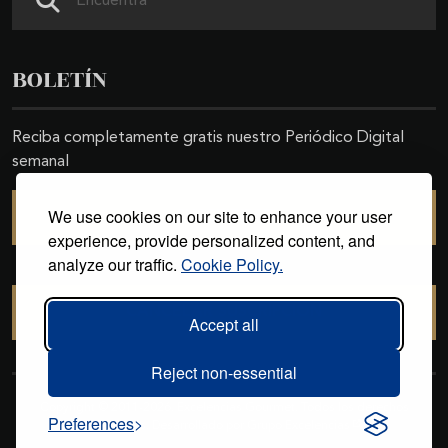
BOLETÍN
Reciba completamente gratis nuestro Periódico Digital
semanal
We use cookies on our site to enhance your user
SUSCRIBIRSE
experience, provide personalized content, and
analyze our traffic.
Cookie Policy.
CANCELAR SUSCRIPCIÓN
Accept all
Reject non-essential
Copyright © 2011-2026. Excelencias Gourmet. Todos los derechos
Preferences
reservados. Desarrollado por
Grupo Excelencias
.