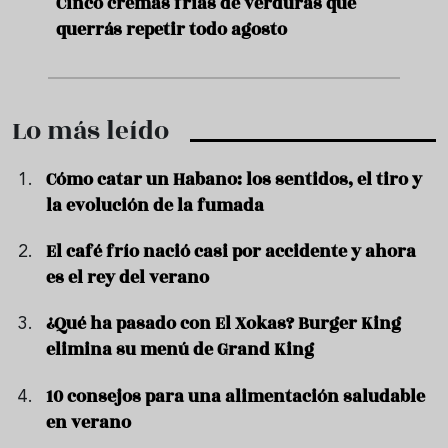
de
Cinco cremas frías de verduras que
Ni s
querrás repetir todo agosto
prep
Lo más leído
Cómo catar un Habano: los sentidos, el tiro y
la evolución de la fumada
El café frío nació casi por accidente y ahora
es el rey del verano
¿Qué ha pasado con El Xokas? Burger King
elimina su menú de Grand King
10 consejos para una alimentación saludable
en verano