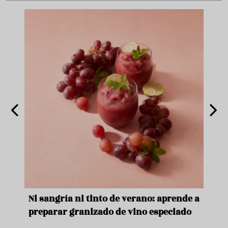
e
Ni sangría ni tinto de verano: aprende a
Acei
preparar granizado de vino especiado
vera