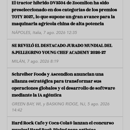
El tractor híbrido DV3504 de Zoomlion ha sido
preseleccionado en dos categorías de los premios
TOTY 2027, lo que supone un gran avance para la
maquinaria agrícola china de alta potencia
NÁPOLES, Italia, 7 ago. 2026 12:35
SE REVELÓ EL DESTACADO JURADO MUNDIAL DEL
S.PELLEGRINO YOUNG CHEF ACADEMY 2026-27
MILÁN, 7 ago. 2026 8:19
Schreiber Foods y Ascendion anuncian una
alianza estratégica para transformar sus
operaciones globales y el desarrollo de software
mediante la IA agéntica
GREEN BAY, WI, y BASKING RIDGE, NJ, 5 ago. 2026
14:42
Hard Rock Cafe y Coca-Cola® lanzan el concurso