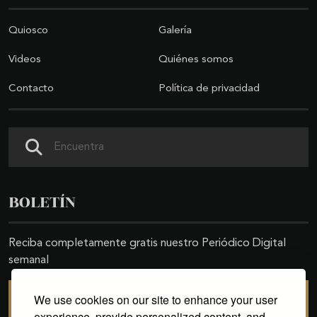
Quiosco
Galería
Videos
Quiénes somos
Contacto
Política de privacidad
Buscar
BOLETÍN
Reciba completamente gratis nuestro Periódico Digital
semanal
We use cookies on our site to enhance your user
SUSCRIBIRSE
experience, provide personalized content, and