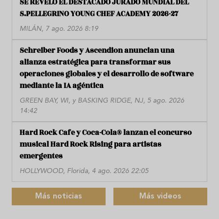
SE REVELÓ EL DESTACADO JURADO MUNDIAL DEL
S.PELLEGRINO YOUNG CHEF ACADEMY 2026-27
MILÁN, 7 ago. 2026 8:19
Schreiber Foods y Ascendion anuncian una
alianza estratégica para transformar sus
operaciones globales y el desarrollo de software
mediante la IA agéntica
GREEN BAY, WI, y BASKING RIDGE, NJ, 5 ago. 2026
14:42
Hard Rock Cafe y Coca-Cola® lanzan el concurso
musical Hard Rock Rising para artistas
emergentes
HOLLYWOOD, Florida, 4 ago. 2026 22:05
Más noticias
Más videos