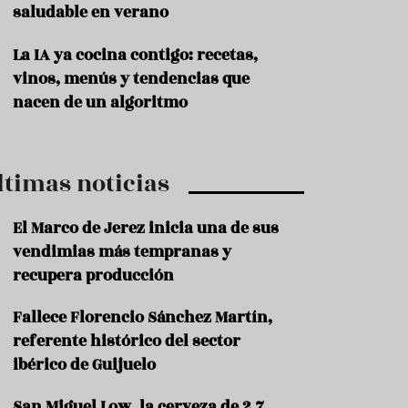
saludable en verano
P
r
La IA ya cocina contigo: recetas,
o
vinos, menús y tendencias que
d
u
nacen de un algoritmo
c
t
o
ltimas noticias
T
r
a
El Marco de Jerez inicia una de sus
d
vendimias más tempranas y
i
c
recupera producción
i
o
Fallece Florencio Sánchez Martín,
n
referente histórico del sector
e
s
ibérico de Guijuelo
R
San Miguel Low, la cerveza de 2,7