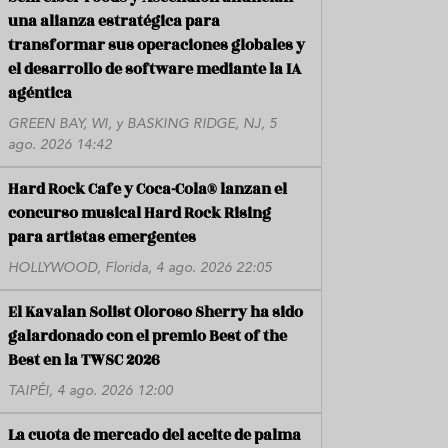
una alianza estratégica para
transformar sus operaciones globales y
el desarrollo de software mediante la IA
agéntica
GREEN BAY, WI, y BASKING RIDGE, NJ, 5
ago. 2026 14:42
Hard Rock Cafe y Coca-Cola® lanzan el
concurso musical Hard Rock Rising
para artistas emergentes
HOLLYWOOD, Florida, 4 ago. 2026 22:05
El Kavalan Solist Oloroso Sherry ha sido
galardonado con el premio Best of the
Best en la TWSC 2026
TAIPÉI, 4 ago. 2026 12:00
La cuota de mercado del aceite de palma