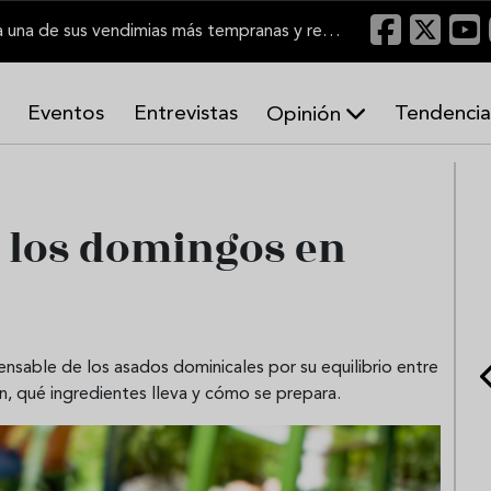
El Marco de Jerez inicia una de sus vendimias más tempranas y recupera producción
Eventos
Entrevistas
Tendencia
Opinión
A
r
m
o
e los domingos en
n
í
a
s
nsable de los asados dominicales por su equilibrio entre
n, qué ingredientes lleva y cómo se prepara.