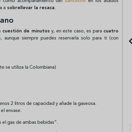
erlo como acompañamiento del
sancocho
en los asados
a a
sobrellevar la resaca
.
iano
en
cuestión de minutos
y, en este caso, es para
cuatro
, aunque siempre puedes reservarla solo para ti (con
e se utiliza la Colombiana)
enos 2 litros de capacidad y añade la gaseosa.
el envase.
s el gas de ambas bebidas”.