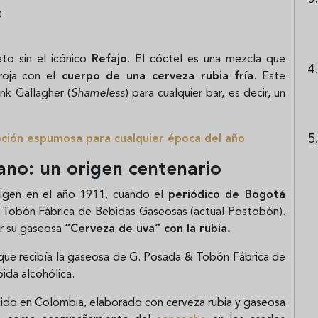
0
o sin el icónico
Refajo
. El cóctel es una mezcla que
roja con el
cuerpo de una cerveza rubia fría
. Este
ank Gallagher (
Shameless
) para cualquier bar, es decir, un
pción espumosa para cualquier época del año
iano: un origen centenario
origen en el año 1911, cuando el
periódico de Bogotá
& Tobón Fábrica de Bebidas Gaseosas (actual Postobón).
ar su gaseosa
“Cerveza de uva” con la rubia.
que recibía la gaseosa de G. Posada & Tobón Fábrica de
ida alcohólica.
cido en Colombia, elaborado con cerveza rubia y gaseosa