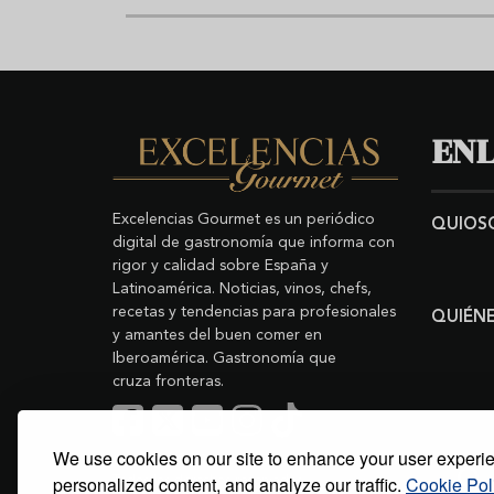
ENL
Excelencias Gourmet es un periódico
QUIOS
digital de gastronomía que informa con
rigor y calidad sobre España y
Latinoamérica. Noticias, vinos, chefs,
recetas y tendencias para profesionales
QUIÉN
y amantes del buen comer en
Iberoamérica. Gastronomía que
cruza fronteras.
We use cookies on our site to enhance your user experi
Buscar
Copyright © 2011-2026 Excelencias Gourmet.
personalized content, and analyze our traffic.
Cookie Pol
Todos los derechos reservados.