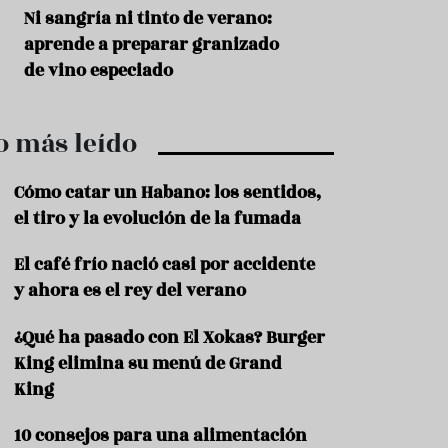
r
t
s
Ni sangría ni tinto de verano:
Aceitunas: el ape
r
o
aprende a preparar granizado
del verano
o
t
de vino especiado
u
r
i
o más leído
s
m
o
Cómo catar un Habano: los sentidos,
R
el tiro y la evolución de la fumada
e
c
El café frío nació casi por accidente
e
y ahora es el rey del verano
t
a
s
¿Qué ha pasado con El Xokas? Burger
King elimina su menú de Grand
S
a
King
l
u
10 consejos para una alimentación
d