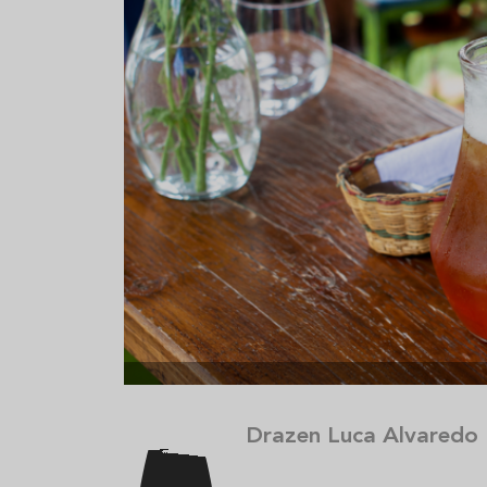
Aceitunas: el aperitivo estrella
Sopa fría d
del verano
que querrás
verano
Drazen Luca Alvared