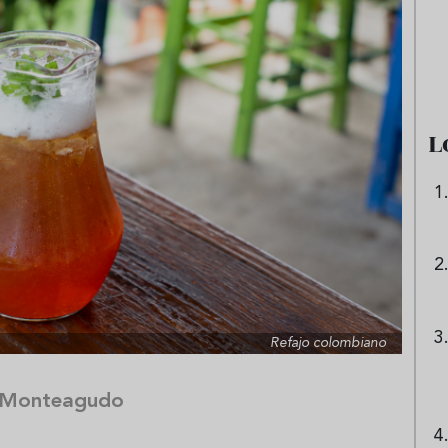
e sandía: el plato
Cinco cremas frías de verdura
 repetir todo el
que querrás repetir todo agost
L
Refajo colombiano
o Monteagudo