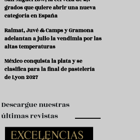
e
s
grados que quiere abrir una nueva
t
categoría en España
a
u
Raimat, Juvé & Camps y Gramona
r
a
adelantan a julio la vendimia por las
n
altas temperaturas
t
e
s
México conquista la plata y se
clasifica para la final de pastelería
F
de Lyon 2027
o
r
m
a
c
Descargue nuestras
i
ó
últimas revistas
n
C
o