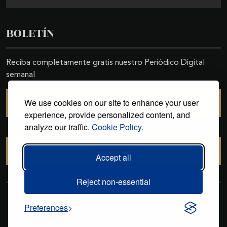
BOLETÍN
Reciba completamente gratis nuestro Periódico Digital
semanal
We use cookies on our site to enhance your user
SUSCRIBIRSE
experience, provide personalized content, and
analyze our traffic.
Cookie Policy.
CANCELAR SUSCRIPCIÓN
Accept all
Reject non-essential
Copyright © 2011-2026. Excelencias Gourmet. Todos los derechos
Preferences
reservados. Desarrollado por
Grupo Excelencias
.