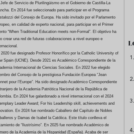
Jefe de Servicio de Plurilingüismo en el Gobierno de Castilla-La
e sandía: el plato
Cinco cremas frías de verdura
ncha. En 2014 fue seleccionado para participar en el Programa
 repetir todo el
que querrás repetir todo agost
stalozzi del Consejo de Europa. Ha sido invitado por el Parlamento
opeo, en calidad de experto nacional, para participar en el Primer
ento “When Traditional Education meets non-Formal”. El objetivo ha
do crear una red de futuras colaboraciones a nivel europeo e
L
ernacional.
 2020 fue designado Profesor Honorífico por la Catholic University of
w Spain (UCNE). Desde 2021 es Académico Correspondiente de la
ademia Internacional de Ciencias Sociales. En 2022 fue elegido
embro del Consejo de la prestigiosa Fundación Europea “Jean
nnet pour l’Europe”. Ha sido designado Académico Correspondiente
tranjero de la Academia Patriótica Nacional de la República de
lombia. En 2024 fue galardonado a nivel internacional con el 2024
emplary Leader Award; For his Leadership skill, achievements and
novation. En 2024 fue nombrado Caballero del Capítulo de Nobles
alleros y Damas de Isabel la Católica. Este título conlleva el
atamiento de “Ilustrísimo”. En 2025 fue nombrado Académico de
mero de la Academia de la Hispanidad (España). Acaba de ser