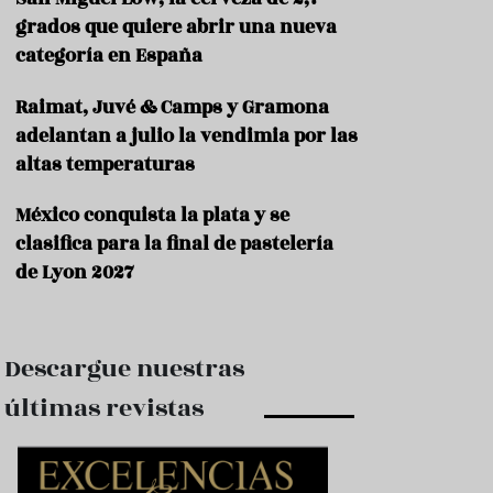
e
s
grados que quiere abrir una nueva
t
categoría en España
a
u
Raimat, Juvé & Camps y Gramona
r
a
adelantan a julio la vendimia por las
n
altas temperaturas
t
e
s
México conquista la plata y se
clasifica para la final de pastelería
F
de Lyon 2027
o
r
m
a
c
Descargue nuestras
i
ó
últimas revistas
n
C
o