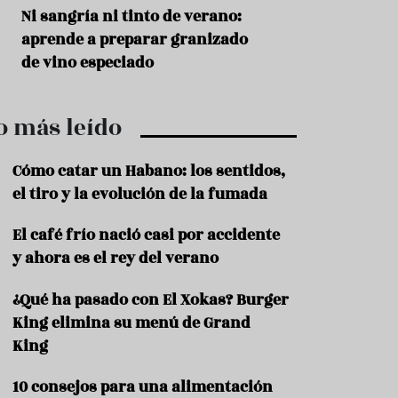
r
t
s
Ni sangría ni tinto de verano:
Aceitunas: el ape
r
o
aprende a preparar granizado
del verano
o
t
de vino especiado
u
r
i
o más leído
s
m
o
Cómo catar un Habano: los sentidos,
R
el tiro y la evolución de la fumada
e
c
El café frío nació casi por accidente
e
y ahora es el rey del verano
t
a
s
¿Qué ha pasado con El Xokas? Burger
King elimina su menú de Grand
S
a
King
l
u
10 consejos para una alimentación
d