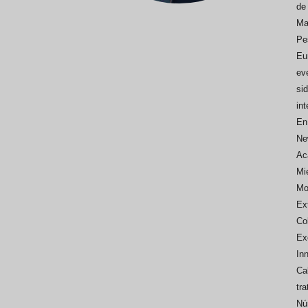
de 
Aceitunas: el aperitivo estrella
Sopa fría d
Ma
del verano
que querrás
Pe
verano
Eur
ev
si
int
En
Ne
Ac
Mi
Mo
Ex
Co
Ex
In
Cab
tr
Nú