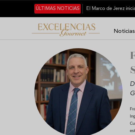
Pasar al contenido principal
ÚLTIMAS NOTICIAS
Noticias
D
G
Fr
In
Cu
es