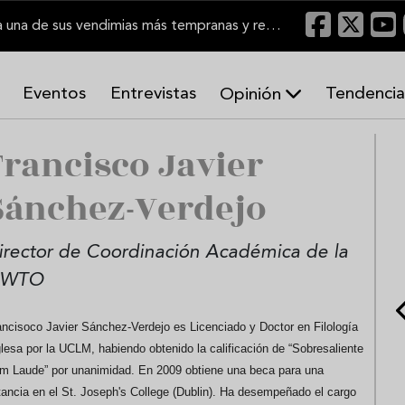
El Marco de Jerez inicia una de sus vendimias más tempranas y recupera producción
Eventos
Entrevistas
Tendencia
Opinión
A
Francisco Javier
r
m
o
Sánchez-Verdejo
n
í
a
irector de Coordinación Académica de la
s
WTO
ancisoco Javier Sánchez-Verdejo es Licenciado y Doctor en Filología
glesa por la UCLM, habiendo obtenido la calificación de “Sobresaliente
m Laude” por unanimidad. En 2009 obtiene una beca para una
tancia en el St. Joseph's College (Dublin). Ha desempeñado el cargo