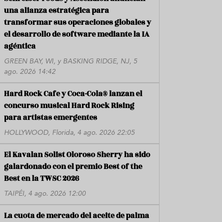
una alianza estratégica para
transformar sus operaciones globales y
el desarrollo de software mediante la IA
agéntica
GREEN BAY, WI, y BASKING RIDGE, NJ, 5
ago. 2026 14:42
Hard Rock Cafe y Coca-Cola® lanzan el
concurso musical Hard Rock Rising
para artistas emergentes
HOLLYWOOD, Florida, 4 ago. 2026 22:05
El Kavalan Solist Oloroso Sherry ha sido
galardonado con el premio Best of the
Best en la TWSC 2026
TAIPÉI, 4 ago. 2026 12:00
La cuota de mercado del aceite de palma