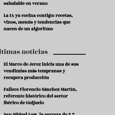
saludable en verano
P
r
La IA ya cocina contigo: recetas,
o
vinos, menús y tendencias que
d
u
nacen de un algoritmo
c
t
o
ltimas noticias
T
r
a
El Marco de Jerez inicia una de sus
d
vendimias más tempranas y
i
c
recupera producción
i
o
Fallece Florencio Sánchez Martín,
n
referente histórico del sector
e
s
ibérico de Guijuelo
R
San Miguel Low, la cerveza de 2,7