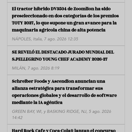
El tractor híbrido DV3504 de Zoomlion ha sido
preseleccionado en dos categorías de los premios
TOTY 2027, lo que supone un gran avance para la
maquinaria agrícola china de alta potencia
NÁPOLES, Italia, 7 ago. 2026 12:35
SE REVELÓ EL DESTACADO JURADO MUNDIAL DEL
S.PELLEGRINO YOUNG CHEF ACADEMY 2026-27
MILÁN, 7 ago. 2026 8:19
Schreiber Foods y Ascendion anuncian una
alianza estratégica para transformar sus
operaciones globales y el desarrollo de software
mediante la IA agéntica
GREEN BAY, WI, y BASKING RIDGE, NJ, 5 ago. 2026
14:42
Hard Rock Cafe y Coca-Cola® lanzan el concurso