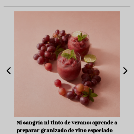
e
Ni sangría ni tinto de verano: aprende a
Acei
preparar granizado de vino especiado
vera