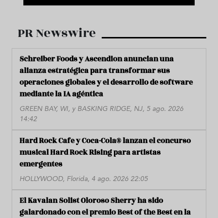
PR Newswire
Schreiber Foods y Ascendion anuncian una
alianza estratégica para transformar sus
operaciones globales y el desarrollo de software
mediante la IA agéntica
GREEN BAY, WI, y BASKING RIDGE, NJ, 5 ago. 2026
14:42
Hard Rock Cafe y Coca-Cola® lanzan el concurso
musical Hard Rock Rising para artistas
emergentes
HOLLYWOOD, Florida, 4 ago. 2026 22:05
El Kavalan Solist Oloroso Sherry ha sido
galardonado con el premio Best of the Best en la