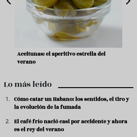
nde a
Aceitunas: el aperitivo estrella del
Sopa
ado
verano
quer
Lo más leído
Cómo catar un Habano: los sentidos, el tiro y
la evolución de la fumada
El café frío nació casi por accidente y ahora
es el rey del verano