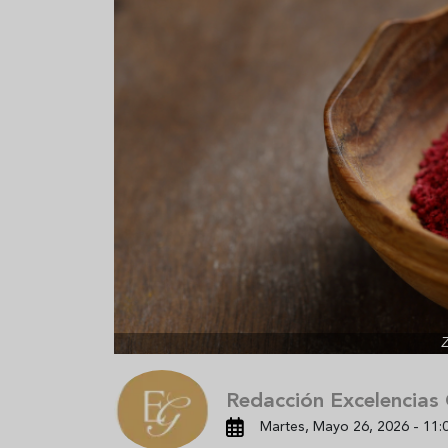
¿Te cuesta mantenerte
La ensalad
hidratado? Descubre el poder
convierte e
de las aguas infusionadas
plato más 
Z
Redacción Excelencias
Martes, Mayo 26, 2026 - 11: