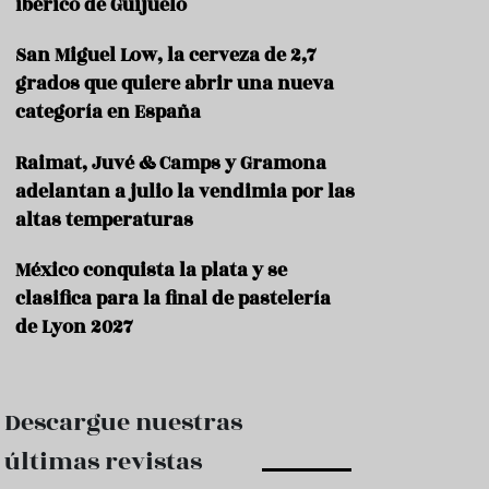
ibérico de Guijuelo
e
s
t
San Miguel Low, la cerveza de 2,7
a
grados que quiere abrir una nueva
u
r
categoría en España
a
n
Raimat, Juvé & Camps y Gramona
t
adelantan a julio la vendimia por las
e
s
altas temperaturas
F
México conquista la plata y se
o
r
clasifica para la final de pastelería
m
de Lyon 2027
a
c
i
ó
Descargue nuestras
n
últimas revistas
C
o