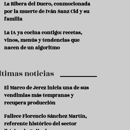
La Ribera del Duero, conmocionada
P
por la muerte de Iván Sanz Cid y su
r
familia
o
d
u
La IA ya cocina contigo: recetas,
c
vinos, menús y tendencias que
t
nacen de un algoritmo
o
T
r
a
ltimas noticias
d
i
c
El Marco de Jerez inicia una de sus
i
vendimias más tempranas y
o
recupera producción
n
e
s
Fallece Florencio Sánchez Martín,
referente histórico del sector
R