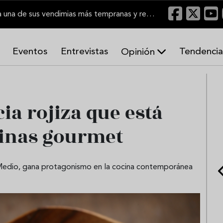
El Marco de Jerez inicia una de sus vendimias más tempranas y recupera producción
Eventos
Entrevistas
Tendencia
Opinión
A
r
m
o
ia rojiza que está
n
í
inas gourmet
a
s
 Medio, gana protagonismo en la cocina contemporánea