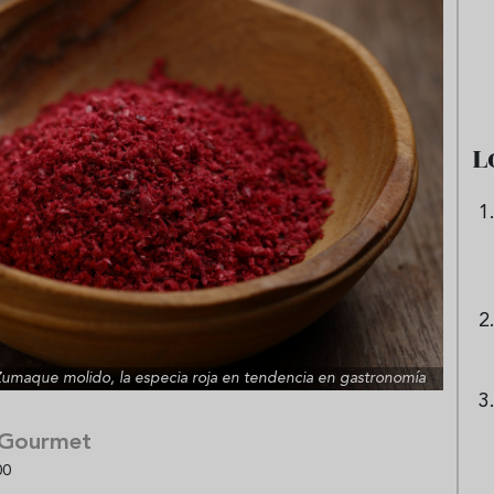
a italiana que
Sopa fría de sandía: el plato
l pan duro en el
que querrás repetir todo el
fresco del verano
verano
L
umaque molido, la especia roja en tendencia en gastronomía
 Gourmet
00