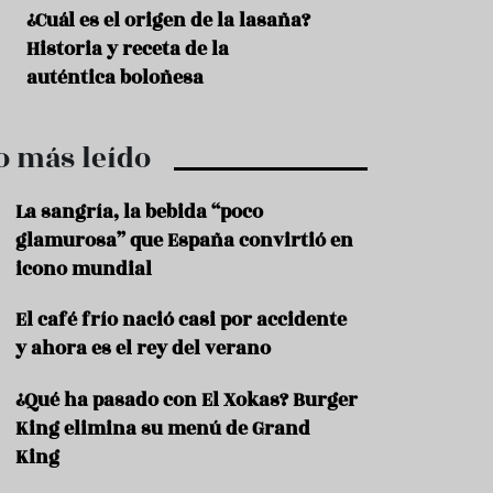
r
t
¿Cuál es el origen de la lasaña?
¿Te cuesta mant
r
Historia y receta de la
hidratado? Descu
o
t
auténtica boloñesa
de las aguas inf
u
r
i
o más leído
s
m
o
La sangría, la bebida “poco
R
glamurosa” que España convirtió en
e
icono mundial
c
e
El café frío nació casi por accidente
t
a
y ahora es el rey del verano
s
¿Qué ha pasado con El Xokas? Burger
S
a
King elimina su menú de Grand
l
King
u
d