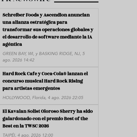
Schreiber Foods y Ascendion anuncian
una alianza estratégica para
transformar sus operaciones globales y
el desarrollo de software mediante la IA
agéntica
GREEN BAY, WI, y BASKING RIDGE, NJ, 5
ago. 2026 14:42
Hard Rock Cafe y Coca-Cola® lanzan el
concurso musical Hard Rock Rising
para artistas emergentes
HOLLYWOOD, Florida, 4 ago. 2026 22:05
El Kavalan Solist Oloroso Sherry ha sido
galardonado con el premio Best of the
Best en la TWSC 2026
TAIPÉI, 4 ago. 2026 12:00