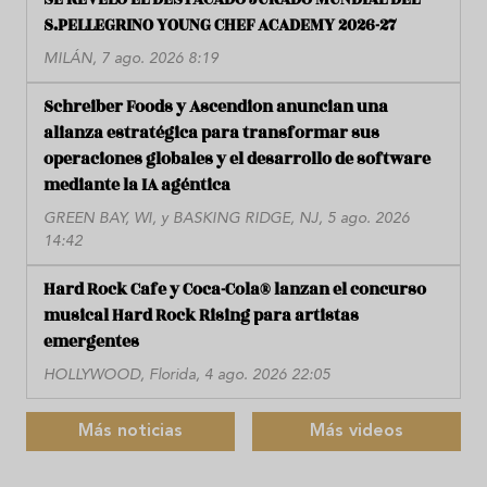
S.PELLEGRINO YOUNG CHEF ACADEMY 2026-27
MILÁN, 7 ago. 2026 8:19
Schreiber Foods y Ascendion anuncian una
alianza estratégica para transformar sus
operaciones globales y el desarrollo de software
mediante la IA agéntica
GREEN BAY, WI, y BASKING RIDGE, NJ, 5 ago. 2026
14:42
Hard Rock Cafe y Coca-Cola® lanzan el concurso
musical Hard Rock Rising para artistas
emergentes
HOLLYWOOD, Florida, 4 ago. 2026 22:05
Más noticias
Más videos