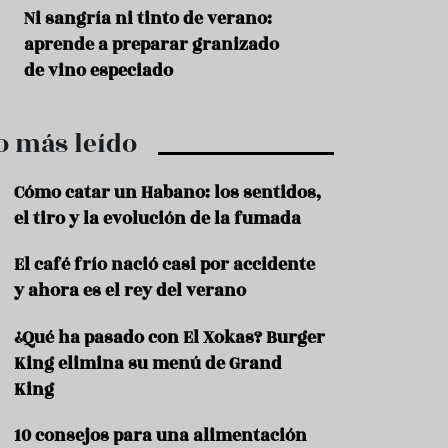
r
t
s
Ni sangría ni tinto de verano:
Aceitunas: el ape
r
o
aprende a preparar granizado
del verano
o
t
de vino especiado
u
r
i
o más leído
s
m
o
Cómo catar un Habano: los sentidos,
R
el tiro y la evolución de la fumada
e
c
El café frío nació casi por accidente
e
y ahora es el rey del verano
t
a
s
¿Qué ha pasado con El Xokas? Burger
King elimina su menú de Grand
S
a
King
l
u
10 consejos para una alimentación
d