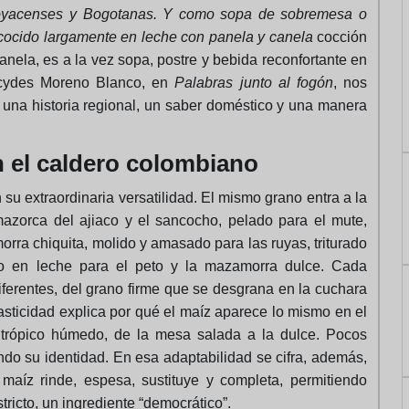
 Boyacenses y Bogotanas. Y como sopa de sobremesa o
cocido largamente en leche con panela y canela
cocción
nela, es a la vez sopa, postre y bebida reconfortante en
 Lácydes Moreno Blanco, en
Palabras junto al fogón
, nos
e una historia regional, un saber doméstico y una manera
n el caldero colombiano
su extraordinaria versatilidad. El mismo grano entra a la
 mazorca del ajiaco y el sancocho, pelado para el mute,
rra chiquita, molido y amasado para las ruyas, triturado
do en leche para el peto y la mazamorra dulce. Cada
iferentes, del grano firme que se desgrana en la cuchara
asticidad explica por qué el maíz aparece lo mismo en el
l trópico húmedo, de la mesa salada a la dulce. Pocos
ndo su identidad. En esa adaptabilidad se cifra, además,
maíz rinde, espesa, sustituye y completa, permitiendo
ricto, un ingrediente “democrático”.