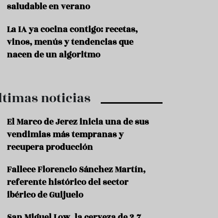
saludable en verano
P
r
La IA ya cocina contigo: recetas,
o
vinos, menús y tendencias que
d
u
nacen de un algoritmo
c
t
o
ltimas noticias
T
r
a
El Marco de Jerez inicia una de sus
d
vendimias más tempranas y
i
c
recupera producción
i
o
Fallece Florencio Sánchez Martín,
n
referente histórico del sector
e
s
ibérico de Guijuelo
R
San Miguel Low, la cerveza de 2,7