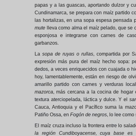
papas y a las guascas, aportando dulzor y cu
Cundinamarca, se prepara con maíz partido co
las hortalizas, en una sopa espesa pensada pa
mute
lleva como alma el maíz pelado, que se c
esponjosa e integrarse con carnes de casq
garbanzos.
La
sopa de ruyas o rullas
, compartida por S
expresión más pura del maíz hecho sopa: pe
dedos, a veces enriquecidos con cuajada o hi
hoy, lamentablemente, están en riesgo de olv
amarillo partido con carnes y verduras lo
mazorca
, más cercana a la cocina de hogar 
textura aterciopelada, láctica y dulce. Y el
sa
Cauca, Antioquia y el Pacífico suma la ma
Patiño Ossa, en
Fogón de negros
, lo lee como 
El maíz cruza incluso la frontera entre lo sala
la región Cundiboyacense, cuya base es