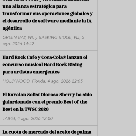
una alianza estratégica para
transformar sus operaciones globales y
el desarrollo de software mediante la IA
agéntica
GREEN BAY, WI, y BASKING RIDGE, NJ, 5
ago. 2026 14:42
Hard Rock Cafe y Coca-Cola® lanzan el
concurso musical Hard Rock Rising
para artistas emergentes
HOLLYWOOD, Florida, 4 ago. 2026 22:05
El Kavalan Solist Oloroso Sherry ha sido
galardonado con el premio Best of the
Best en la TWSC 2026
TAIPÉI, 4 ago. 2026 12:00
La cuota de mercado del aceite de palma