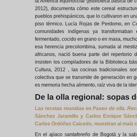
la América equinoccial
(
Biblioteca básica de 
2012), documenta cómo este cereal estructuró
pueblos prehispánicos, que lo cultivaron en 
piso térmico. Lucía Rojas de Perdomo, en
Co
comunidades indígenas ya transformaban 
fermentado, cocido en grano o en masa, mucho
esa herencia precolombina, sumada al mestiz
africanos, nació buena parte del repertor
insisten los compiladores de la
Biblioteca bás
Cultura, 2012 , las cocinas tradicionales so
colectiva que se transmite de generación en g
es memoria hecha alimento, raíz viva de la ide
De la olla regional: sopas
Las recetas reunidas en
Paseo de olla. Rec
Sánchez Jaramillo y Carlos Enrique Sánc
Carlos Ordóñez Caicedo, muestran al maíz 
En el
ajiaco santafereño
de Bogotá y la sab