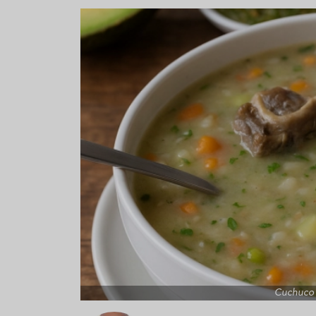
Aceitunas: el aperitivo estrella
Sopa fría d
del verano
que querrás
verano
Cuchuco 