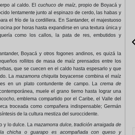
erpo al caldo. El
cuchuco de maíz
, propio de Boyacá y
cido lentamente junto al espinazo de cerdo, las habas y
ra el frío de la cordillera. En Santander, el majestuoso
ocina por horas hasta expandirse en una textura única y
uería como los callos, la pata de res, embutidos y
antander, Boyacá y otros fogones andinos, es quizá la
queños rollitos de masa de maíz prensados entre los
erbas, que se cuecen en el caldo hasta espesarlo y que
ido. La
mazamorra chiquita
boyacense combina el maíz
cales en un plato contundente de campo. La
crema de
contemporánea, muele el grano tierno hasta lograr una
ncocho
, emblema compartido por el Caribe, el Valle del
zorca troceada como compañera indispensable; Germán
síntesis de la cultura mestiza del suroccidente.
do y lo dulce. La
mazamorra dulce, tradición arraigada de
 la chicha o guarapo es acompañada con queso y