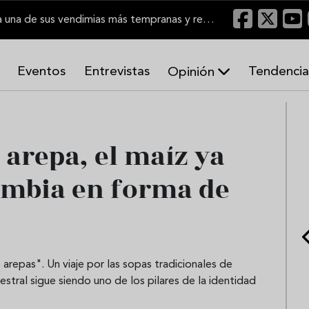
El Marco de Jerez inicia una de sus vendimias más tempranas y recupera producción
Eventos
Entrevistas
Tendencia
Opinión
A
r
m
o
 arepa, el maíz ya
n
í
ombia en forma de
a
s
 arepas". Un viaje por las sopas tradicionales de
ral sigue siendo uno de los pilares de la identidad