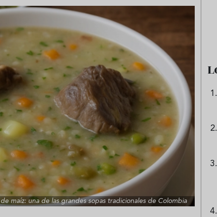
e sandía: el plato
Cinco cremas frías de verdura
 repetir todo el
que querrás repetir todo agost
L
de maíz: una de las grandes sopas tradicionales de Colombia