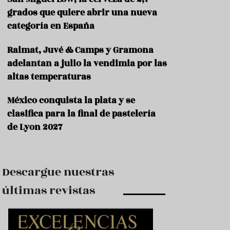
e
s
grados que quiere abrir una nueva
t
categoría en España
a
u
Raimat, Juvé & Camps y Gramona
r
a
adelantan a julio la vendimia por las
n
altas temperaturas
t
e
s
México conquista la plata y se
clasifica para la final de pastelería
F
de Lyon 2027
o
r
m
a
c
Descargue nuestras
i
ó
últimas revistas
n
C
o