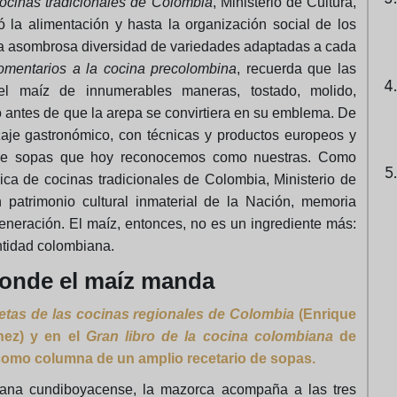
cocinas tradicionales de Colombia
, Ministerio de Cultura,
 la alimentación y hasta la organización social de los
una asombrosa diversidad de variedades adaptadas a cada
mentarios a la cocina precolombina
, recuerda que las
el maíz de innumerables maneras, tostado, molido,
 antes de que la arepa se convirtiera en su emblema. De
aje gastronómico, con técnicas y productos europeos y
io de sopas que hoy reconocemos como nuestras. Como
ica de cocinas tradicionales de Colombia, Ministerio de
n patrimonio cultural inmaterial de la Nación, memoria
eneración. El maíz, entonces, no es un ingrediente más:
ntidad colombiana.
 donde el maíz manda
etas de las cocinas regionales de Colombia
(Enrique
hez) y en el
Gran libro de la cocina colombiana
de
como columna de un amplio recetario de sopas.
ana cundiboyacense, la mazorca acompaña a las tres