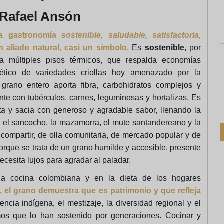
e Rafael Ansón
na gastronomía
sostenible, saludable, satisfactoria,
 aliado natural, casi un símbolo.
Es
sostenible
, por
 a múltiples pisos térmicos, que respalda economías
ético de variedades criollas hoy amenazado por la
grano entero aporta fibra, carbohidratos complejos y
nte con tubérculos, carnes, leguminosas y hortalizas. Es
rta y sacia con generoso y agradable sabor, llenando la
e el sancocho, la mazamorra, el mute santandereano y la
 compartir, de olla comunitaria, de mercado popular y de
porque se trata de un grano humilde y accesible, presente
ecesita lujos para agradar al paladar.
la cocina colombiana y en la dieta de los hogares
pa, el grano demuestra que es patrimonio y que refleja
rencia indígena, el mestizaje, la diversidad regional y el
mos que lo han sostenido por generaciones. Cocinar y