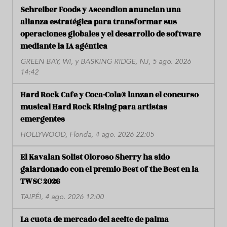
Schreiber Foods y Ascendion anuncian una
alianza estratégica para transformar sus
operaciones globales y el desarrollo de software
mediante la IA agéntica
GREEN BAY, WI, y BASKING RIDGE, NJ, 5 ago. 2026
14:42
Hard Rock Cafe y Coca-Cola® lanzan el concurso
musical Hard Rock Rising para artistas
emergentes
HOLLYWOOD, Florida, 4 ago. 2026 22:05
El Kavalan Solist Oloroso Sherry ha sido
galardonado con el premio Best of the Best en la
TWSC 2026
TAIPÉI, 4 ago. 2026 12:00
La cuota de mercado del aceite de palma