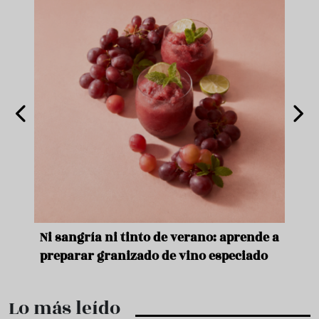
e
Ni sangría ni tinto de verano: aprende a
Acei
preparar granizado de vino especiado
vera
Lo más leído