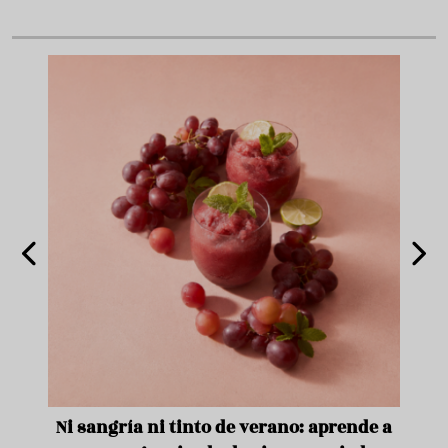
e
Ni sangría ni tinto de verano: aprende a
Acei