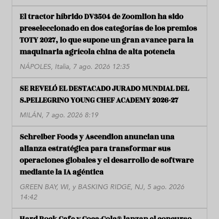
El tractor híbrido DV3504 de Zoomlion ha sido
preseleccionado en dos categorías de los premios
TOTY 2027, lo que supone un gran avance para la
maquinaria agrícola china de alta potencia
NÁPOLES, Italia, 7 ago. 2026 12:35
SE REVELÓ EL DESTACADO JURADO MUNDIAL DEL
S.PELLEGRINO YOUNG CHEF ACADEMY 2026-27
MILÁN, 7 ago. 2026 8:19
Schreiber Foods y Ascendion anuncian una
alianza estratégica para transformar sus
operaciones globales y el desarrollo de software
mediante la IA agéntica
GREEN BAY, WI, y BASKING RIDGE, NJ, 5 ago. 2026
14:42