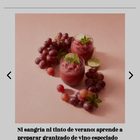
e
Ni sangría ni tinto de verano: aprende a
Acei
preparar granizado de vino especiado
vera