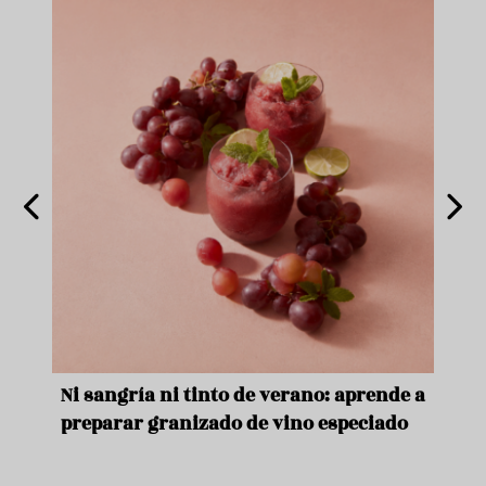
e
Ni sangría ni tinto de verano: aprende a
Acei
preparar granizado de vino especiado
vera