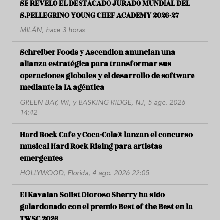
SE REVELÓ EL DESTACADO JURADO MUNDIAL DEL
S.PELLEGRINO YOUNG CHEF ACADEMY 2026-27
MILÁN, hace 3 horas
Schreiber Foods y Ascendion anuncian una
alianza estratégica para transformar sus
operaciones globales y el desarrollo de software
mediante la IA agéntica
GREEN BAY, WI, y BASKING RIDGE, NJ, 5 ago. 2026
14:42
Hard Rock Cafe y Coca-Cola® lanzan el concurso
musical Hard Rock Rising para artistas
emergentes
HOLLYWOOD, Florida, 4 ago. 2026 22:05
El Kavalan Solist Oloroso Sherry ha sido
galardonado con el premio Best of the Best en la
TWSC 2026