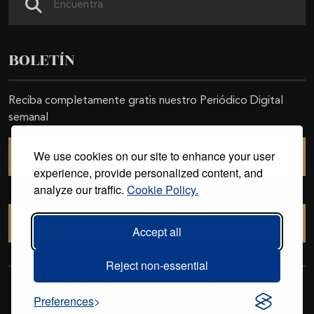
BOLETÍN
Reciba completamente gratis nuestro Periódico Digital
semanal
We use cookies on our site to enhance your user
SUSCRIBIRSE
experience, provide personalized content, and
analyze our traffic.
Cookie Policy.
CANCELAR SUSCRIPCIÓN
Accept all
Reject non-essential
Copyright © 2011-2026. Excelencias Gourmet. Todos los derechos
Preferences
reservados. Desarrollado por
Grupo Excelencias
.