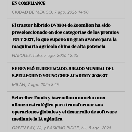
EN COMPLIANCE
CIUDAD DE MÉXICO, 7 ago. 2026 14:00
El tractor híbrido DV3504 de Zoomlion ha sido
preseleccionado en dos categorías de los premios
TOTY 2027, lo que supone un gran avance para la
maquinaria agrícola china de alta potencia
NÁPOLES, Italia, 7 ago. 2026 12:35
SE REVELÓ EL DESTACADO JURADO MUNDIAL DEL
S.PELLEGRINO YOUNG CHEF ACADEMY 2026-27
MILÁN, 7 ago. 2026 8:19
Schreiber Foods y Ascendion anuncian una
alianza estratégica para transformar sus
operaciones globales y el desarrollo de software
mediante la IA agéntica
GREEN BAY, WI, y BASKING RIDGE, NJ, 5 ago. 2026