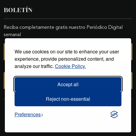
BOLETÍN
Reciba completamente gratis nuestro Periódico Digital
semanal
We use cookies on our site to enhance your user
SUSCRIBIRSE
experience, provide personalized content, and
analyze our traffic.
Cookie Policy.
CANCELAR SUSCRIPCIÓN
Accept all
Reject non-essential
Copyright © 2011-2026. Excelencias Gourmet. Todos los derechos
Preferences
reservados. Desarrollado por
Grupo Excelencias
.