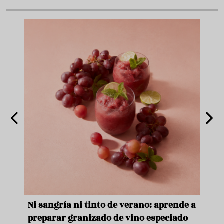
e
Ni sangría ni tinto de verano: aprende a
Acei
preparar granizado de vino especiado
vera