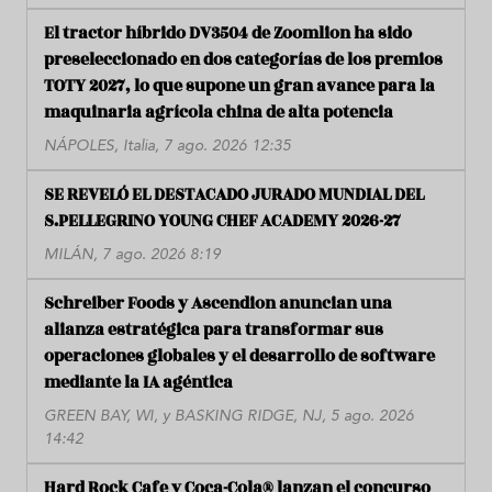
El tractor híbrido DV3504 de Zoomlion ha sido
preseleccionado en dos categorías de los premios
TOTY 2027, lo que supone un gran avance para la
maquinaria agrícola china de alta potencia
NÁPOLES, Italia, 7 ago. 2026 12:35
SE REVELÓ EL DESTACADO JURADO MUNDIAL DEL
S.PELLEGRINO YOUNG CHEF ACADEMY 2026-27
MILÁN, 7 ago. 2026 8:19
Schreiber Foods y Ascendion anuncian una
alianza estratégica para transformar sus
operaciones globales y el desarrollo de software
mediante la IA agéntica
GREEN BAY, WI, y BASKING RIDGE, NJ, 5 ago. 2026
14:42
Hard Rock Cafe y Coca-Cola® lanzan el concurso