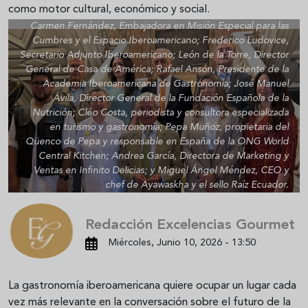
como motor cultural, económico y social.
Carmen Fernández, Embajadora en Misión Especial para las
Cumbres y el Espacio Iberoamericano; Frederico Ludovice,
Secretario Adjunto Iberoamericano; León de la Torre, Director
General de Casa de América; Rafael Ansón, Presidente de la
Academia Iberoamericana de Gastronomía; José Manuel
Ávila, Director General de la Fundación Española de la
Nutrición; Cléo Costa, periodista y consultora especializada
en turismo y gastronomía; Pepa Muñoz, propietaria del
Qüenco de Pepa y responsable en España de la ONG World
Central Kitchen; Andrea García, Directora de Marketing y
Ventas en Infinito Delicias; y Miguel Ángel Méndez, CEO y
chef de Ayawaskha y el sello Raíz Ecuador.
Redacción Excelencias Gourmet
Miércoles, Junio 10, 2026 - 13:50
La gastronomía iberoamericana quiere ocupar un lugar cada
vez más relevante en la conversación sobre el futuro de la