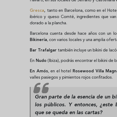
Havarti, en sus locales de Serrano y Castellana
Gresca
,
tanto en Barcelona, como en el Hotel
ibérico y queso Comté, ingredientes que va
dorado a la plancha.
Barcelona cuenta desde hace años con un lo
Bikinería
, con varios locales y una amplia ofert
Bar Trafalgar
también incluye un bikini de l
En
Nudo
(Ibiza), podrás encontrar el bikini de 
En Amós
, en el hotel
Rosewood Villa Magn
valles pasiegos y pimientos rojos confitados.
Gran parte de la esencia de un bi
los públicos.
Y entonces, ¿este
que se queda en las cartas?