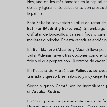
Hoy, uno de los más famosos en la capital e
denso y ligeramente dulce, junto con prosciut
la parrilla.
Rafa Zafra ha convertido su bikini de tartar 
Estimar (Madrid y Barcelona)
. Sin embargo,
disfrutar de bocadillos, ya sean fríos o cali
molletes o brioche. En esta variada selección n
En
Bar Manero
(Alicante y Madrid) lleva pan
trufa. Además, sirve otras opciones como el bi
foie y el que prepara con 10 gramos de caviar
En Pozuelo de Alarcón, en
Palinque
, se pue
trufada y queso brie,
sabroso y muy crujient
Cecina y queso Comté son los ingredientes p
en
Arzábal Retiro.
En Vrro
,
podemos probar el de cecina, trufa 