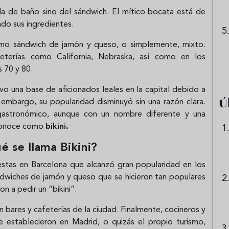
a de baño sino del sándwich. El mítico bocata está de
do sus ingredientes.
omo sándwich de jamón y queso, o simplemente, mixto.
eterías como California, Nebraska, así como en los
s 70 y 80.
vo una base de aficionados leales en la capital debido a
Ú
n embargo, su popularidad disminuyó sin una razón clara.
gastronómico, aunque con un nombre diferente y una
e conoce como
bikini.
é se llama Bikini?
iestas en Barcelona que alcanzó gran popularidad en los
ndwiches de jamón y queso que se hicieron tan populares
n a pedir un “bikini”.
 bares y cafeterías de la ciudad. Finalmente, cocineros y
e establecieron en Madrid, o quizás el propio turismo,