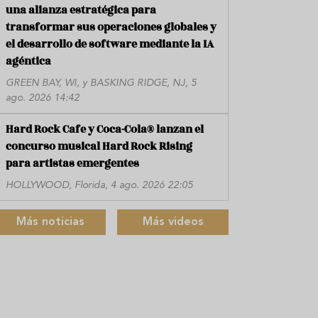
una alianza estratégica para
transformar sus operaciones globales y
el desarrollo de software mediante la IA
agéntica
GREEN BAY, WI, y BASKING RIDGE, NJ, 5
ago. 2026 14:42
Hard Rock Cafe y Coca-Cola® lanzan el
concurso musical Hard Rock Rising
para artistas emergentes
HOLLYWOOD, Florida, 4 ago. 2026 22:05
Más noticias
Más videos