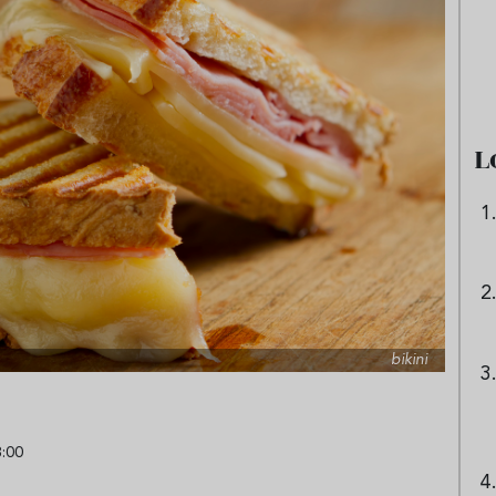
e sandía: el plato
Cinco cremas frías de verdura
 repetir todo el
que querrás repetir todo agost
L
bikini
8:00