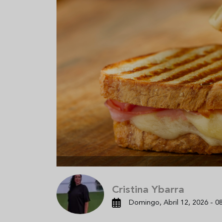
Aceitunas: el aperitivo estrella
Sopa fría d
del verano
que querrás
verano
Cristina Ybarra
Domingo, Abril 12, 2026 - 0