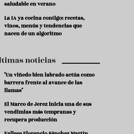
saludable en verano
P
r
La IA ya cocina contigo: recetas,
o
vinos, menús y tendencias que
d
u
nacen de un algoritmo
c
t
o
ltimas noticias
T
r
a
"Un viñedo bien labrado actúa como
d
barrera frente al avance de las
i
c
llamas"
i
o
El Marco de Jerez inicia una de sus
n
vendimias más tempranas y
e
s
recupera producción
R
Fallece Florencio Sánchez Martín,