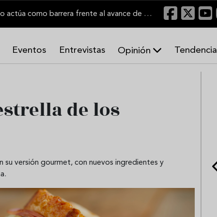
"Un viñedo bien labrado actúa como barrera frente al avance de las llamas"
Eventos
Entrevistas
Tendencia
Opinión
A
r
m
o
estrella de los
n
í
a
s
en su versión gourmet, con nuevos ingredientes y
a.