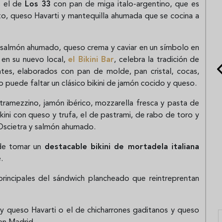
s el de
Los 33
con pan de miga italo-argentino, que es
to, queso Havarti y mantequilla ahumada que se cocina a
de salmón ahumado, queso crema y caviar en un símbolo en
 en su nuevo local,
el
Bikini Bar
, celebra la tradición de
entes, elaborados con pan de molde, pan cristal, cocas,
o puede faltar un clásico bikini de jamón cocido y queso.
 tramezzino, jamón ibérico, mozzarella fresca y pasta de
kini con queso y trufa, el de pastrami, de rabo de toro y
 Oscietra y salmón ahumado.
de tomar un
destacable bikini de mortadela italiana
e.
rincipales del sándwich plancheado que reintreprentan
y queso Havarti o el de chicharrones gaditanos y queso