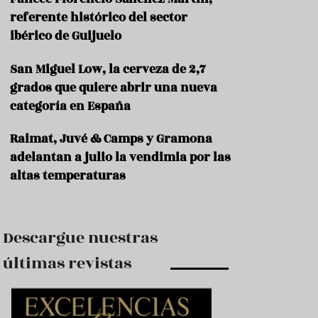
e
s
referente histórico del sector
t
ibérico de Guijuelo
a
u
San Miguel Low, la cerveza de 2,7
r
a
grados que quiere abrir una nueva
n
categoría en España
t
e
s
Raimat, Juvé & Camps y Gramona
adelantan a julio la vendimia por las
F
altas temperaturas
o
r
m
a
c
Descargue nuestras
i
ó
últimas revistas
n
C
o