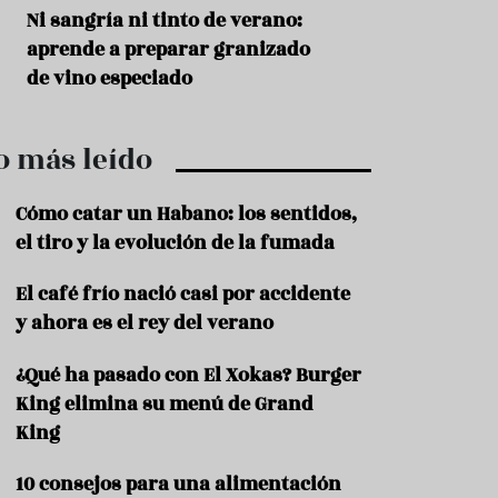
r
t
s
Ni sangría ni tinto de verano:
Aceitunas: el ape
r
o
aprende a preparar granizado
del verano
o
t
de vino especiado
u
r
i
o más leído
s
m
o
Cómo catar un Habano: los sentidos,
R
el tiro y la evolución de la fumada
e
c
El café frío nació casi por accidente
e
y ahora es el rey del verano
t
a
s
¿Qué ha pasado con El Xokas? Burger
King elimina su menú de Grand
S
a
King
l
u
10 consejos para una alimentación
d