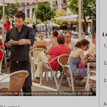
 origen de la lasaña?
Ni sangría ni tinto de verano:
receta de la
aprende a preparar granizado
boloñesa
de vino especiado
L
sca miles de trabajadores para afrontar la campaña de verano