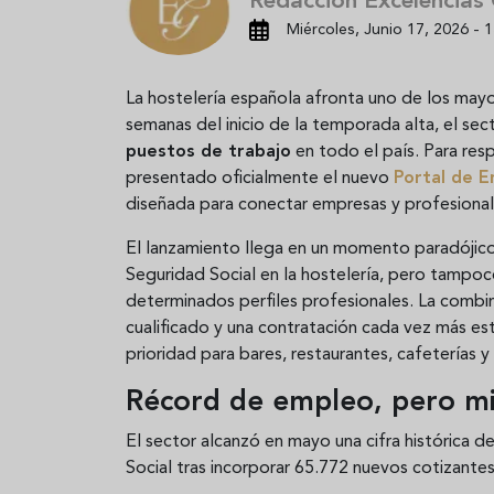
Redacción Excelencias
Miércoles, Junio 17, 2026 - 1
La hostelería española afronta uno de los mayo
semanas del inicio de la temporada alta, el sec
puestos de trabajo
en todo el país. Para res
presentado oficialmente el nuevo
Portal de 
diseñada para conectar empresas y profesionale
El lanzamiento llega en un momento paradójico.
Seguridad Social en la hostelería, pero tampo
determinados perfiles profesionales. La combin
cualificado y una contratación cada vez más es
prioridad para bares, restaurantes, cafeterías 
Récord de empleo, pero mil
El sector alcanzó en mayo una cifra histórica d
Social tras incorporar 65.772 nuevos cotizante