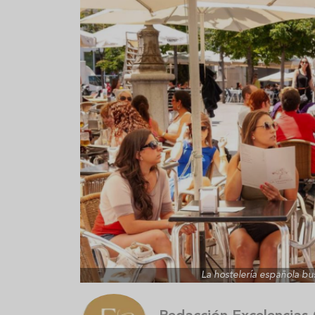
Sopa fría de sandía: el plato
¿Cuál es el
que querrás repetir todo el
Historia y 
verano
auténtica 
La hostelería española bu