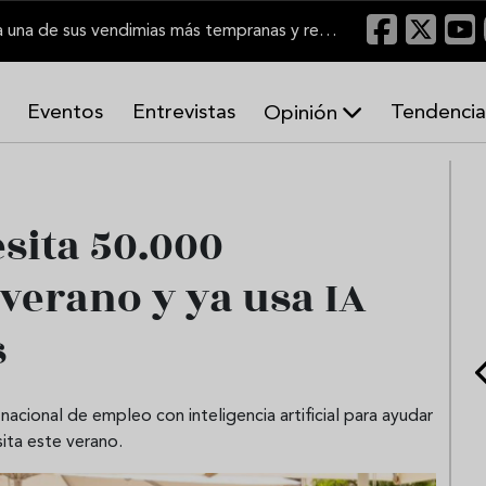
El Marco de Jerez inicia una de sus vendimias más tempranas y recupera producción
Eventos
Entrevistas
Tendencia
Opinión
A
r
m
o
esita 50.000
n
í
 verano y ya usa IA
a
s
s
acional de empleo con inteligencia artificial para ayudar
sita este verano.