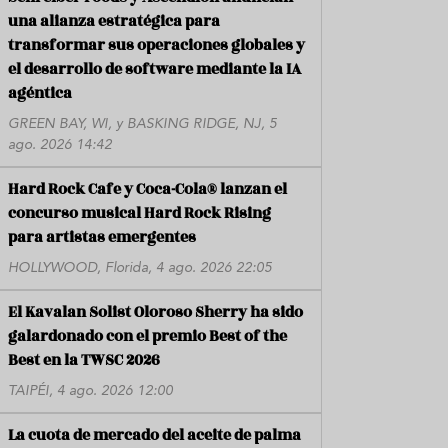
una alianza estratégica para
transformar sus operaciones globales y
el desarrollo de software mediante la IA
agéntica
GREEN BAY, WI, y BASKING RIDGE, NJ, 5
ago. 2026 14:42
Hard Rock Cafe y Coca-Cola® lanzan el
concurso musical Hard Rock Rising
para artistas emergentes
HOLLYWOOD, Florida, 4 ago. 2026 22:05
El Kavalan Solist Oloroso Sherry ha sido
galardonado con el premio Best of the
Best en la TWSC 2026
TAIPÉI, 4 ago. 2026 12:00
La cuota de mercado del aceite de palma