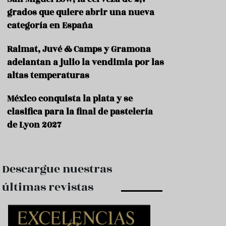
e
s
grados que quiere abrir una nueva
t
categoría en España
a
u
Raimat, Juvé & Camps y Gramona
r
a
adelantan a julio la vendimia por las
n
altas temperaturas
t
e
s
México conquista la plata y se
clasifica para la final de pastelería
F
de Lyon 2027
o
r
m
a
c
Descargue nuestras
i
ó
últimas revistas
n
C
o