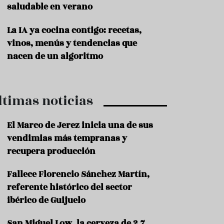
saludable en verano
P
r
La IA ya cocina contigo: recetas,
o
vinos, menús y tendencias que
d
u
nacen de un algoritmo
c
t
o
ltimas noticias
T
r
a
El Marco de Jerez inicia una de sus
d
vendimias más tempranas y
i
c
recupera producción
i
o
Fallece Florencio Sánchez Martín,
n
referente histórico del sector
e
s
ibérico de Guijuelo
R
San Miguel Low, la cerveza de 2,7