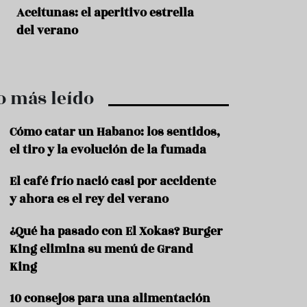
r
t
Aceitunas: el aperitivo estrella
Sopa fría de sand
r
del verano
que querrás repet
o
t
verano
u
r
i
o más leído
s
m
o
Cómo catar un Habano: los sentidos,
R
el tiro y la evolución de la fumada
e
c
El café frío nació casi por accidente
e
y ahora es el rey del verano
t
a
s
¿Qué ha pasado con El Xokas? Burger
King elimina su menú de Grand
S
a
King
l
u
10 consejos para una alimentación
d