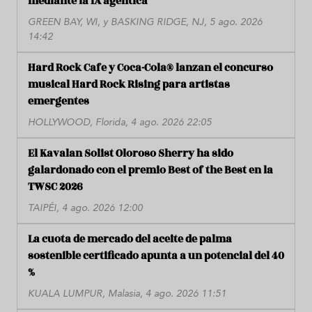
mediante la IA agéntica
GREEN BAY, WI, y BASKING RIDGE, NJ, 5 ago. 2026
14:42
Hard Rock Cafe y Coca-Cola® lanzan el concurso
musical Hard Rock Rising para artistas
emergentes
HOLLYWOOD, Florida, 4 ago. 2026 22:05
El Kavalan Solist Oloroso Sherry ha sido
galardonado con el premio Best of the Best en la
TWSC 2026
TAIPÉI, 4 ago. 2026 12:00
La cuota de mercado del aceite de palma
sostenible certificado apunta a un potencial del 40
%
KUALA LUMPUR, Malasia, 4 ago. 2026 11:51