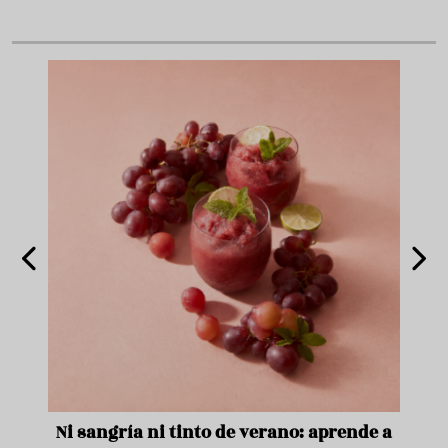
e
Ni sangría ni tinto de verano: aprende a
Acei