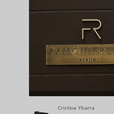
Sopa fría de sandía: el plato
¿Cuál es el
que querrás repetir todo el
Historia y 
verano
auténtica 
Cristina Ybarra