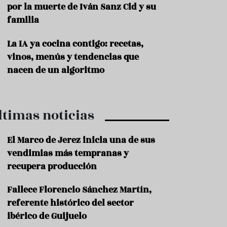
por la muerte de Iván Sanz Cid y su
P
familia
r
o
La IA ya cocina contigo: recetas,
d
u
vinos, menús y tendencias que
c
nacen de un algoritmo
t
o
T
ltimas noticias
r
a
d
El Marco de Jerez inicia una de sus
i
c
vendimias más tempranas y
i
recupera producción
o
n
Fallece Florencio Sánchez Martín,
e
s
referente histórico del sector
ibérico de Guijuelo
R