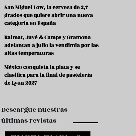
e
s
San Miguel Low, la cerveza de 2,7
t
grados que quiere abrir una nueva
a
categoría en España
u
r
a
Raimat, Juvé & Camps y Gramona
n
adelantan a julio la vendimia por las
t
altas temperaturas
e
s
México conquista la plata y se
F
clasifica para la final de pastelería
o
r
de Lyon 2027
m
a
c
i
Descargue nuestras
ó
n
últimas revistas
C
o