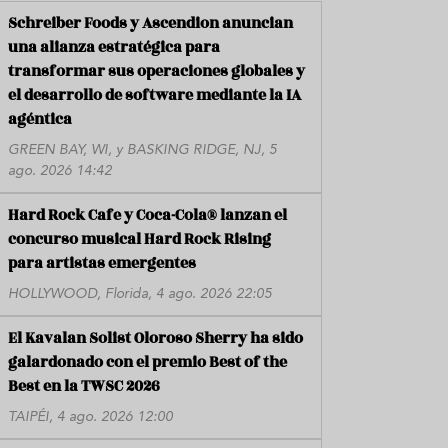
Schreiber Foods y Ascendion anuncian
una alianza estratégica para
transformar sus operaciones globales y
el desarrollo de software mediante la IA
agéntica
GREEN BAY, WI, y BASKING RIDGE, NJ, 5
ago. 2026 14:42
Hard Rock Cafe y Coca-Cola® lanzan el
concurso musical Hard Rock Rising
para artistas emergentes
HOLLYWOOD, Florida, 4 ago. 2026 22:05
El Kavalan Solist Oloroso Sherry ha sido
galardonado con el premio Best of the
Best en la TWSC 2026
TAIPÉI, 4 ago. 2026 12:00