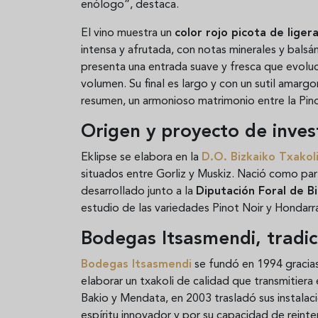
enólogo”, destaca.
El vino muestra un
color rojo picota de liger
intensa y afrutada, con notas minerales y balsám
presenta una entrada suave y fresca que evoluc
volumen. Su final es largo y con un sutil amarg
resumen, un armonioso matrimonio entre la Pino
Origen y proyecto de inves
Eklipse se elabora en la
D.O. Bizkaiko Txakol
situados entre Gorliz y Muskiz. Nació como par
desarrollado junto a la
Diputación Foral de Bi
estudio de las variedades Pinot Noir y Hondarra
Bodegas Itsasmendi, tradic
Bodegas Itsasmendi
se fundó en 1994 gracias 
elaborar un txakoli de calidad que transmitiera e
Bakio y Mendata, en 2003 trasladó sus instala
espíritu innovador y por su capacidad de reinter