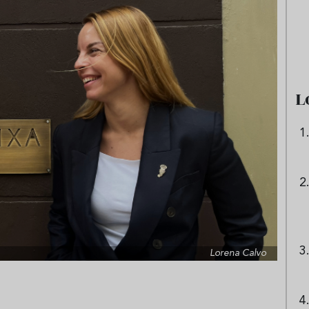
 origen de la lasaña?
Ni sangría ni tinto de verano:
receta de la
aprende a preparar granizado
boloñesa
de vino especiado
L
Lorena Calvo