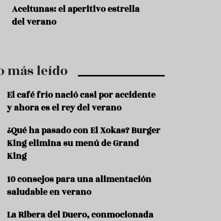
r
t
Aceitunas: el aperitivo estrella
Sopa fría de sand
r
del verano
que querrás repet
o
t
verano
u
r
i
o más leído
s
m
o
El café frío nació casi por accidente
R
y ahora es el rey del verano
e
c
¿Qué ha pasado con El Xokas? Burger
e
King elimina su menú de Grand
t
a
King
s
10 consejos para una alimentación
S
a
saludable en verano
l
u
La Ribera del Duero, conmocionada
d