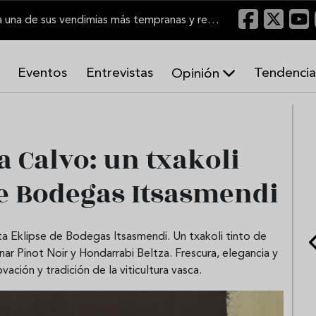
El Marco de Jerez inicia una de sus vendimias más tempranas y recupera producción
Eventos
Entrevistas
Tendencia
Opinión
A
r
m
o
a Calvo: un txakoli
n
í
de Bodegas Itsasmendi
a
s
ta Eklipse de Bodegas Itsasmendi. Un txakoli tinto de
r Pinot Noir y Hondarrabi Beltza. Frescura, elegancia y
ovación y tradición de la viticultura vasca.