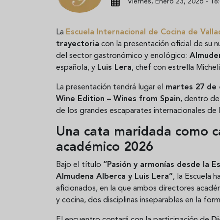
Viernes, Enero 23, 2026 - 18
La
Escuela Internacional de Cocina de Valla
trayectoria
con la presentación oficial de su 
del sector gastronómico y enológico:
Almude
española, y
Luis Lera
, chef con estrella Miche
La presentación tendrá lugar el
martes 27 de
Wine Edition – Wines from Spain
, dentro d
de los grandes escaparates internacionales de 
Una cata maridada como ca
académico 2026
Bajo el título
“Pasión y armonías desde la Es
Almudena Alberca y Luis Lera”
, la Escuela 
aficionados, en la que ambos directores académ
y cocina, dos disciplinas inseparables en la fo
El encuentro contará con la participación de
Di