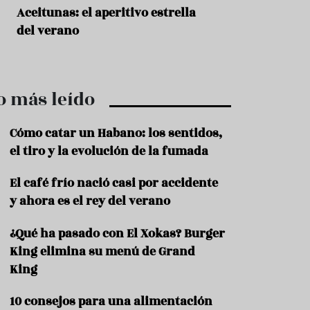
r
t
Aceitunas: el aperitivo estrella
Sopa fría de sand
r
del verano
que querrás repet
o
t
verano
u
r
i
o más leído
s
m
o
Cómo catar un Habano: los sentidos,
R
el tiro y la evolución de la fumada
e
c
El café frío nació casi por accidente
e
y ahora es el rey del verano
t
a
s
¿Qué ha pasado con El Xokas? Burger
King elimina su menú de Grand
S
a
King
l
u
10 consejos para una alimentación
d