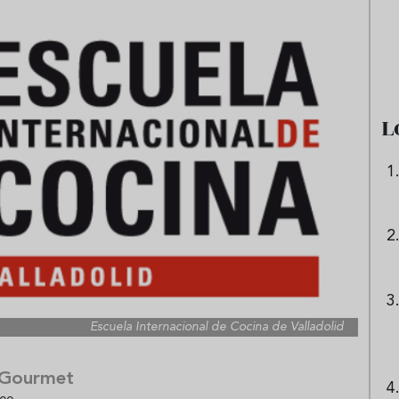
 origen de la lasaña?
Ni sangría ni tinto de verano:
receta de la
aprende a preparar granizado
boloñesa
de vino especiado
L
Escuela Internacional de Cocina de Valladolid
 Gourmet