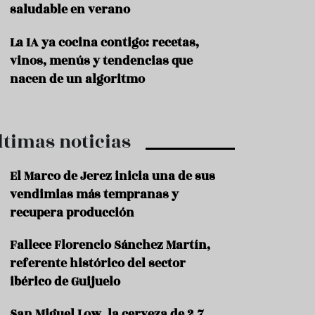
saludable en verano
P
r
La IA ya cocina contigo: recetas,
o
vinos, menús y tendencias que
d
u
nacen de un algoritmo
c
t
o
ltimas noticias
T
r
a
El Marco de Jerez inicia una de sus
d
vendimias más tempranas y
i
c
recupera producción
i
o
Fallece Florencio Sánchez Martín,
n
referente histórico del sector
e
s
ibérico de Guijuelo
R
San Miguel Low, la cerveza de 2,7