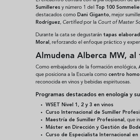
Sumilleres
y número 1 del
Top 100 Sommelie
destacados como
Dani Giganto
, mejor sumill
Rodríguez
,
Certified
por la
Court of Master S
Durante la cata se degustarán
tapas elaborad
Moral
, reforzando el enfoque práctico y experi
Almudena Alberca MW, al f
Como embajadora de la formación enológica,
que posiciona a la Escuela como
centro hom
reconocida en vinos y bebidas espirituosas.
Programas destacados en enología y sum
WSET Nivel 1, 2 y 3 en vinos
Curso Internacional de Sumiller Profes
Maestría de Sumiller Profesional
, que i
Máster en Dirección y Gestión de Bod
Curso de Especialista Internacional e