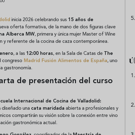
:00
dolid
inicia 2026 celebrando sus
15 años de
nueva oferta formativa, de la mano de dos figuras clave
na Alberca
MW
, primera y única mujer Master of Wine
lin y referente de la cocina de caza contemporánea.
 enero
, a las
12:00 horas
, en la Sala de Catas de
The
Ú
el congreso
Madrid Fusión
Alimentos de España
, uno
la gastronomía.
rta de presentación del curso
cuela Internacional de Cocina de Valladolid:
ha diseñado una
cata maridada
abierta a profesionales y
icos compartirán su visión sobre la conexión entre vino
rmación gastronómica actual.
ego González
, coordinador de la
Maestría de