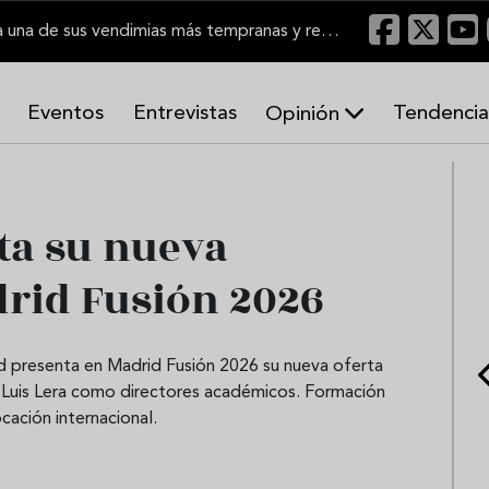
El Marco de Jerez inicia una de sus vendimias más tempranas y recupera producción
Eventos
Entrevistas
Tendencia
Opinión
A
r
m
o
ta su nueva
n
í
rid Fusión 2026
a
s
id presenta en Madrid Fusión 2026 su nueva oferta
Luis Lera como directores académicos. Formación
ación internacional.