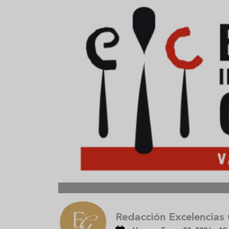
Sopa fría de sandía: el plato
¿Cuál es el
que querrás repetir todo el
Historia y 
verano
auténtica 
Redacción Excelencias