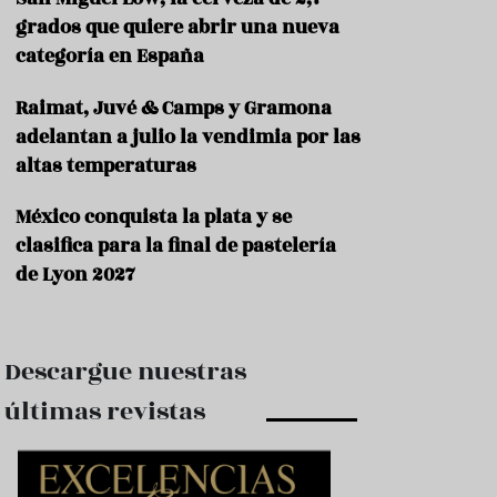
e
s
grados que quiere abrir una nueva
t
categoría en España
a
u
Raimat, Juvé & Camps y Gramona
r
a
adelantan a julio la vendimia por las
n
altas temperaturas
t
e
s
México conquista la plata y se
clasifica para la final de pastelería
F
de Lyon 2027
o
r
m
a
c
Descargue nuestras
i
ó
últimas revistas
n
C
o