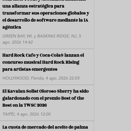
una alianza estratégica para
transformar sus operaciones globales y
el desarrollo de software mediante la IA
agéntica
GREEN BAY, WI, y BASKING RIDGE, NJ, 5
ago. 2026 14:42
Hard Rock Cafe y Coca-Cola® lanzan el
concurso musical Hard Rock Rising
para artistas emergentes
HOLLYWOOD, Florida, 4 ago. 2026 22:05
El Kavalan Solist Oloroso Sherry ha sido
galardonado con el premio Best of the
Best en la TWSC 2026
TAIPÉI, 4 ago. 2026 12:00
La cuota de mercado del aceite de palma