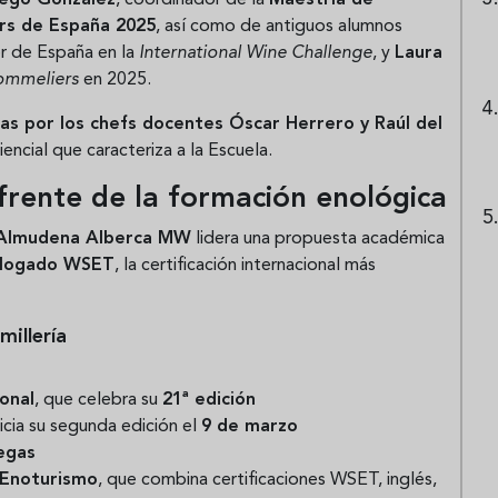
rs de España 2025
, así como de antiguos alumnos
er de España en la
International Wine Challenge
, y
Laura
ommeliers
en 2025.
as por los chefs docentes Óscar Herrero y Raúl del
encial que caracteriza a la Escuela.
rente de la formación enológica
Almudena Alberca MW
lidera una propuesta académica
ologado WSET
, la certificación internacional más
illería
ional
, que celebra su
21ª edición
nicia su segunda edición el
9 de marzo
egas
n Enoturismo
, que combina certificaciones WSET, inglés,