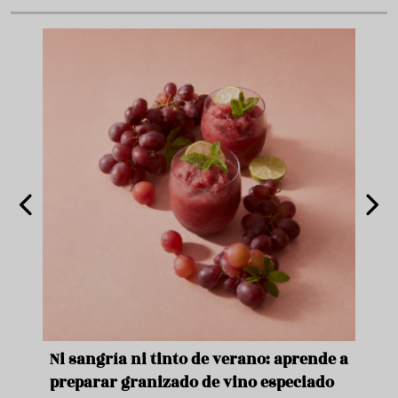
e
Ni sangría ni tinto de verano: aprende a
Acei
preparar granizado de vino especiado
vera