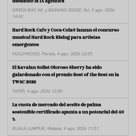
mediante la IA agéntica
GREEN BAY, WI, y BASKING RIDGE, NJ, 5 ago. 2026
14:42
Hard Rock Cafe y Coca-Cola® lanzan el concurso
musical Hard Rock Rising para artistas
emergentes
HOLLYWOOD, Florida, 4 ago. 2026 22:05
El Kavalan Solist Oloroso Sherry ha sido
galardonado con el premio Best of the Best en la
TWSC 2026
TAIPÉI, 4 ago. 2026 12:00
La cuota de mercado del aceite de palma
sostenible certificado apunta a un potencial del 40
%
KUALA LUMPUR, Malasia, 4 ago. 2026 11:51