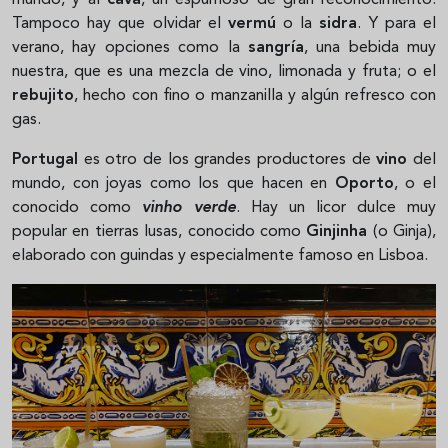
mundo, y al
cava
, un espumoso de gran reconocimiento.
Tampoco hay que olvidar el
vermú
o la
sidra
. Y para el
verano, hay opciones como la
sangría
, una bebida muy
nuestra, que es una mezcla de vino, limonada y fruta; o el
rebujito
, hecho con fino o manzanilla y algún refresco con
gas.
Portugal
es otro de los grandes productores de
vino
del
mundo, con joyas como los que hacen en
Oporto
, o el
conocido como
vinho verde
. Hay un licor dulce muy
popular en tierras lusas, conocido como
Ginjinha
(o Ginja),
elaborado con guindas y especialmente famoso en Lisboa.