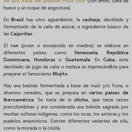
de uva, base del popular
Pisco Sour
(con limón, clara de
huevo y un toque de angostura).
En
Brasil
hay otro aguardiente, la
cachaça
, destilado y
fermentado de la caña de azúcar, e ingrediente básico de
las
Caipiriñas
.
El
ron
(joven o envejecido en madera) se elabora en
diferentes países como
Venezuela
,
República
Dominicana
,
Honduras
o
Guatemala
. En
Cuba
, este
destilado de jugo de caña o melaza es imprescindible para
preparar el famosísimo
Mojito
.
Hay una bebida fermentada a base de maíz y/o fruta, o
diversos cereales, que se prepara en
varios países de
Iberoamérica
. Se trata de la
chicha
, que tiene raíces
precolombinas y era considerada una bebida sagrada por
muchas culturas indígenas, como los incas, los aztecas y los
pueblos amazónicos. Existen diferentes variantes de ella,
como la morada o la criolla.