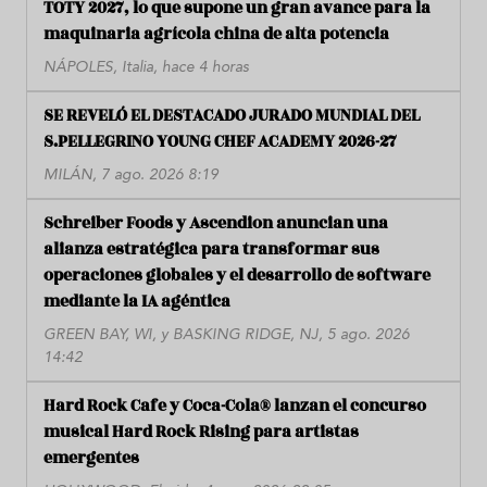
TOTY 2027, lo que supone un gran avance para la
maquinaria agrícola china de alta potencia
NÁPOLES, Italia, hace 4 horas
SE REVELÓ EL DESTACADO JURADO MUNDIAL DEL
S.PELLEGRINO YOUNG CHEF ACADEMY 2026-27
MILÁN, 7 ago. 2026 8:19
Schreiber Foods y Ascendion anuncian una
alianza estratégica para transformar sus
operaciones globales y el desarrollo de software
mediante la IA agéntica
GREEN BAY, WI, y BASKING RIDGE, NJ, 5 ago. 2026
14:42
Hard Rock Cafe y Coca-Cola® lanzan el concurso
musical Hard Rock Rising para artistas
emergentes