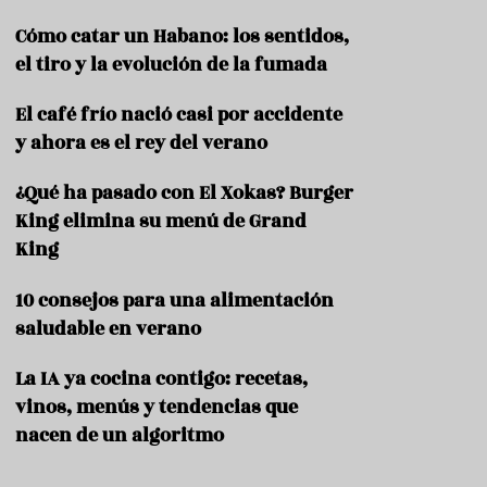
c
t
Cómo catar un Habano: los sentidos,
e
el tiro y la evolución de la fumada
l
e
El café frío nació casi por accidente
r
í
y ahora es el rey del verano
a
¿Qué ha pasado con El Xokas? Burger
King elimina su menú de Grand
King
10 consejos para una alimentación
saludable en verano
La IA ya cocina contigo: recetas,
vinos, menús y tendencias que
nacen de un algoritmo