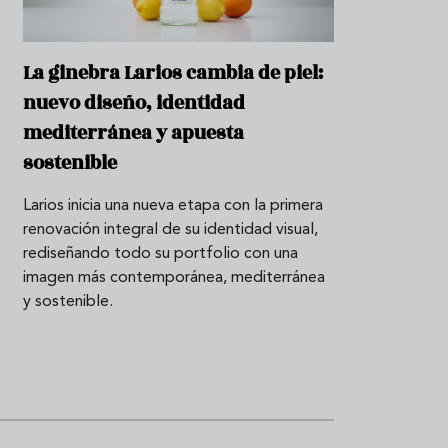
P
r
La ginebra Larios cambia de piel:
o
d
nuevo diseño, identidad
u
c
mediterránea y apuesta
t
sostenible
o
T
Larios inicia una nueva etapa con la primera
r
renovación integral de su identidad visual,
a
rediseñando todo su portfolio con una
d
i
imagen más contemporánea, mediterránea
c
y sostenible.
i
o
n
e
s
R