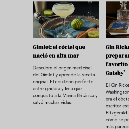
Gimlet: el cóctel que
Gin Rick
nació en alta mar
preparar
favorito 
Descubre el origen medicinal
Gatsby"
del Gimlet y aprende la receta
original. El equilibrio perfecto
El Gin Rick
Aceitunas: el aperitivo estrella
Sopa fría d
entre ginebra y lima que
Washington 
del verano
que querrás
conquistó a la Marina Británica y
era el cóct
verano
salvó muchas vidas.
escritor e
FItzgerald.
cómo se pr
más pareci