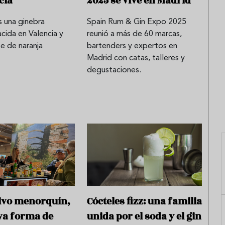
cia
2025 se vive en Madrid
s una ginebra
Spain Rum & Gin Expo 2025
acida en Valencia y
reunió a más de 60 marcas,
e de naranja
bartenders y expertos en
Madrid con catas, talleres y
degustaciones.
tivo menorquín,
Cócteles fizz: una familia
va forma de
unida por el soda y el gin