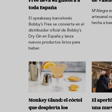
Free lleva su ginebra a
de Valen
toda España
M’Alegra e
artesanal n
El speakeasy barcelonés
hecha a bas
Bobby’s Free se convierte en el
distribuidor oficial de Bobby’s
Dry Gin en España y lanza
nuevos productos listos para
beber.
Monkey Gland: el cóctel
El aperi
que despierta los
una nue