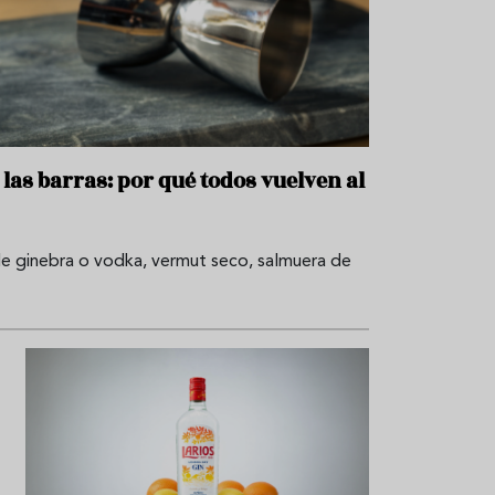
r
t
r
o
t
u
r
i
s
m
 las barras: por qué todos vuelven al
o
R
e
a de ginebra o vodka, vermut seco, salmuera de
c
e
t
a
s
S
a
l
u
d