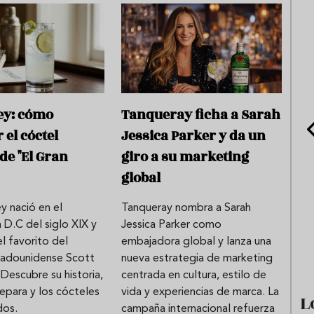
ey: cómo
Tanqueray ficha a Sarah
 el cóctel
Jessica Parker y da un
de "El Gran
giro a su marketing
global
ey nació en el
Tanqueray nombra a Sarah
e sandía: el plato
Cinco cremas frías de verdura
D.C del siglo XIX y
Jessica Parker como
 repetir todo el
que querrás repetir todo agost
el favorito del
embajadora global y lanza una
stadounidense Scott
nueva estrategia de marketing
 Descubre su historia,
centrada en cultura, estilo de
epara y los cócteles
vida y experiencias de marca. La
L
dos.
campaña internacional refuerza