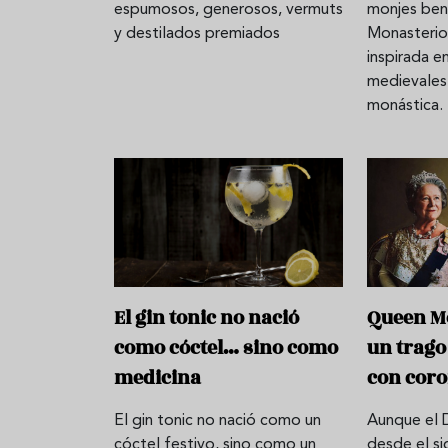
espumosos, generosos, vermuts
monjes ben
y destilados premiados
Monasterio
inspirada e
medievales 
monástica.
El gin tonic no nació
Queen Mo
como cóctel… sino como
un trago
medicina
con cor
El gin tonic no nació como un
Aunque el 
cóctel festivo, sino como un
desde el si