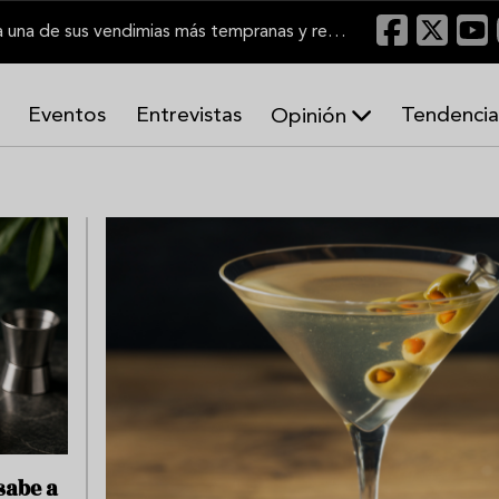
El Marco de Jerez inicia una de sus vendimias más tempranas y recupera producción
Eventos
Entrevistas
Tendencia
Opinión
A
r
m
o
n
í
a
s
sabe a