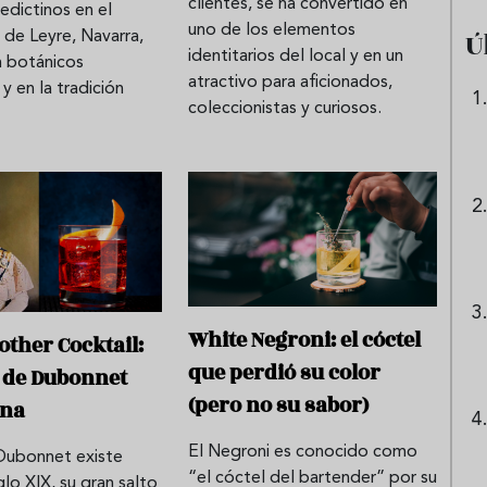
clientes, se ha convertido en
edictinos en el
uno de los elementos
Ú
 de Leyre, Navarra,
identitarios del local y en un
n botánicos
atractivo para aficionados,
y en la tradición
coleccionistas y curiosos.
White Negroni: el cóctel
ther Cocktail:
que perdió su color
 de Dubonnet
(pero no su sabor)
ona
El Negroni es conocido como
Dubonnet existe
“el cóctel del bartender” por su
glo XIX, su gran salto