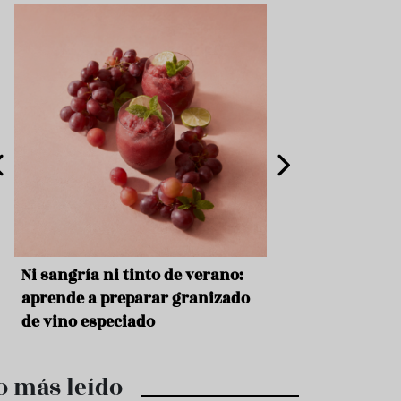
e
s
t
a
u
r
a
n
t
e
s
F
o
r
m
s
Ni sangría ni tinto de verano:
Aceitunas: el ape
a
c
o
aprende a preparar granizado
del verano
i
de vino especiado
ó
n
C
o más leído
o