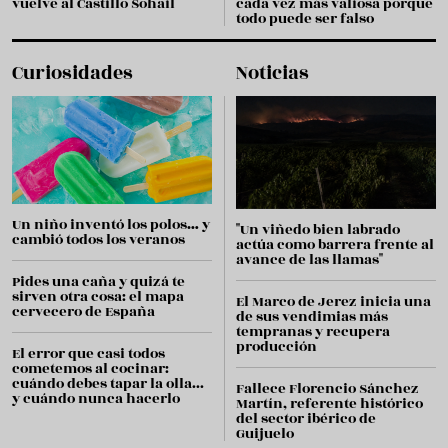
vuelve al Castillo Sohail
cada vez más valiosa porque
todo puede ser falso
Curiosidades
Noticias
Un niño inventó los polos… y
"Un viñedo bien labrado
cambió todos los veranos
actúa como barrera frente al
avance de las llamas"
Pides una caña y quizá te
sirven otra cosa: el mapa
El Marco de Jerez inicia una
cervecero de España
de sus vendimias más
tempranas y recupera
producción
El error que casi todos
cometemos al cocinar:
cuándo debes tapar la olla...
Fallece Florencio Sánchez
y cuándo nunca hacerlo
Martín, referente histórico
del sector ibérico de
Guijuelo