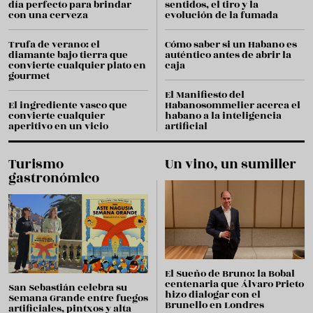
día perfecto para brindar
sentidos, el tiro y la
con una cerveza
evolución de la fumada
Trufa de verano: el
Cómo saber si un Habano es
diamante bajo tierra que
auténtico antes de abrir la
convierte cualquier plato en
caja
gourmet
El Manifiesto del
El ingrediente vasco que
Habanosommelier acerca el
convierte cualquier
habano a la inteligencia
aperitivo en un vicio
artificial
Turismo
Un vino, un sumiller
gastronómico
El Sueño de Bruno: la Bobal
centenaria que Álvaro Prieto
San Sebastián celebra su
hizo dialogar con el
Semana Grande entre fuegos
Brunello en Londres
artificiales, pintxos y alta