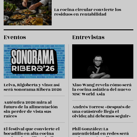
La cocina circular convierte los
residuos en rentabilidad
Eventos
Entrevistas
Leiva, Rigoberta y vino: así
Xiao Wang revela cómo será
será Sonorama Ribera 2026
la cocina asiática del nuevo
MSC World Asia
Auténtica 2026 mira al
futuro de la alimentación
Andrés Torres: «Después de
sin perder de vista sus
una catástrofe llega el
raíces
olvido; ahí debemos seguir»
El festival que convierte el
Phil González: La
bocadillo en alta cocina
autenticidad en redes será