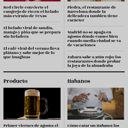
Red Circle convierte el
Piedra, el restaurante de
cangrejo de río en el helado
Barcelona donde la
más extraño de Texas
delicadeza también tiene
carácter
El helado viral de sandía,
mango y piña que se prepara
Madrid no se apaga en
sin heladera
agosto: dónde comer bien
cuando media ciudad se va
de vacaciones
El café viral del verano lleva
plátano y sabe mejor de lo
que imaginas
Zahara sabe a atún rojo: los
restaurantes donde probar
la joya de la almadraba
Producto
Habanos
Primer viernes de agosto: el
Cómo catar un Habano: los