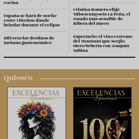
cocina
Cristina Romero elige
Milsetentayseis La Peña, el
España se hará de noche
rosado más sensible de
entre viñedos: dónde
Ribera del Duero
brindar durante el eclipse
Espectacle: el vino extremo
Diferenciar destinos de
del Montsant que Sergio
turismo gastronómico
Otero bebería con Joaquín
Sabina
Quiosco